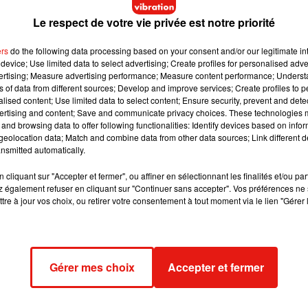
de continuer, bien au contraire :
« j’ai toujours fait du sport dep
Le respect de votre vie privée est notre priorité
i en centre de rééducation. Ce qui m’a sauvé, c’est le sport, ça 
, explique-t-il aujourd’hui.
ers
do the following data processing based on your consent and/or our legitimate int
e tour de la région Centre-Val de Loire à vélo-tandem
en mai 20
device; Use limited data to select advertising; Create profiles for personalised adver
vertising; Measure advertising performance; Measure content performance; Unders
ne. Et ce qui l’attend au Maroc n’est pas moins impressionnan
ns of data from different sources; Develop and improve services; Create profiles to 
pousser le fauteuil avec mes bras, et un autre à l’arrière. On dort
alised content; Use limited data to select content; Ensure security, prevent and detect
 désert sur trois jours. Ce seront principalement des lacs asséc
ertising and content; Save and communicate privacy choices. These technologies
and browsing data to offer following functionalities: Identify devices based on infor
 en fauteuil. »
Par ailleurs, lui et ses deux acolytes seront
eolocation data; Match and combine data from other data sources; Link different de
 Ils consommeront également de
l’alimentation lyophilisée
avec d
nsmitted automatically.
cliquant sur "Accepter et fermer", ou affiner en sélectionnant les finalités et/ou pa
 également refuser en cliquant sur "Continuer sans accepter". Vos préférences ne 
tre à jour vos choix, ou retirer votre consentement à tout moment via le lien "Gérer 
ent pas être une promenade de santé pour les trois athlètes. M
arcourir et la nourriture qui effraient le Castelroussin.
« Je ne s
Gérer mes choix
Accepter et fermer
t
, et dans le désert, apparemment il peut y en avoir donc ça me f
e au maximum protégé. »
Même si l’ambiance sera détendue d
 place possible
:
« on est une équipe de compétiteurs, j’ai toujo