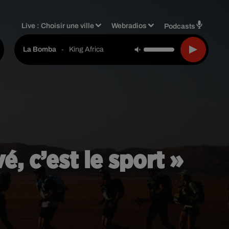
Live :
Choisir une ville
Webradios
Podcasts
-
King Africa
La Bomba
, c’est le sport »