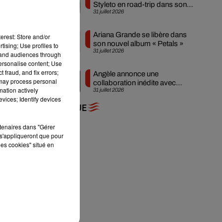
uis
Styleto en road-trip dans son
31 juillet 2026
nouveau clip
m’a
Ariana Grande se libère dans
erest: Store and/or
22,
son nouvel album « Petals »
tising; Use profiles to
31 juillet 2026
tand audiences through
t :
personalise content; Use
 en
 fraud, and fix errors;
Angèle annonce une
hés
 may process personal
collaboration inédite avec
mation actively
31 juillet 2026
en
Amelie Lens
vices; Identify devices
es
+ DE MUSIQUE
rtenaires dans "Gérer
s'appliqueront que pour
les cookies" situé en
ais
uis
ait
ans
urs