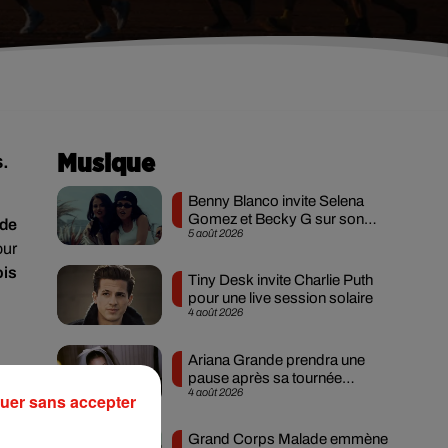
s.
Musique
Benny Blanco invite Selena
Gomez et Becky G sur son
 de
5 août 2026
nouveau single
our
ois
Tiny Desk invite Charlie Puth
pour une live session solaire
4 août 2026
Ariana Grande prendra une
pause après sa tournée
4 août 2026
mondiale
uer sans accepter
uis
15
Grand Corps Malade emmène