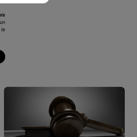
nis
cun
 le