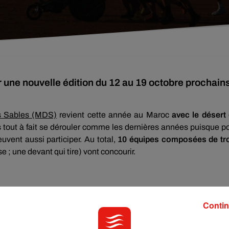
 une nouvelle édition du 12 au 19 octobre prochain
s Sables (MDS)
revient cette année au Maroc
avec le désert
tout à fait se dérouler comme les dernières années puisque p
uvent aussi participer. Au total,
10 équipes composées de tr
e ; une devant qui tire) vont concourir.
Contin
, Castelroussin de 34 ans, joueur de tennis paraplégique dep
cabinet d’avocat a toujours été mordu de sports.
8 ans de rugby
,