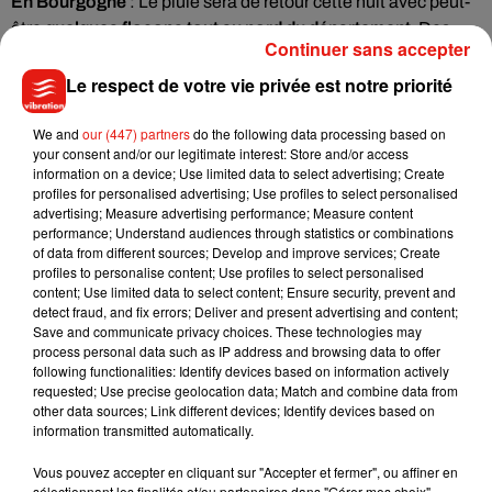
En Bourgogne
: Le pluie sera de retour cette nuit avec peut-
être
quelques flocons tout au nord du département
. Des
Continuer sans accepter
averses qui se poursuivront demain (jeudi) et toucheront
surtout la moitié est du département dans la nuit. Vendredi
Le respect de votre vie privée est notre priorité
sera pluvieux. Il faudra attendre la soirée pour que les
éclaircies reviennent par l'ouest du département.
We and
our (447) partners
do the following data processing based on
La neige
your consent and/or our legitimate interest: Store and/or access
tombera dans la soirée dans le Doubs et la Haute-Saône et
information on a device; Use limited data to select advertising; Create
également dans la nuit de vendredi à samedi en Saône-et-
profiles for personalised advertising; Use profiles to select personalised
Loire et le Jura. Samedi Matin, la neige sera toujours
advertising; Measure advertising performance; Measure content
performance; Understand audiences through statistics or combinations
présente dans le Doubs et le Jura
. Le soleil fera sont retour
of data from different sources; Develop and improve services; Create
l'après-midi. Dimanche vous aurez droit à une journée entre
profiles to personalise content; Use profiles to select personalised
nuages et éclaircies.
content; Use limited data to select content; Ensure security, prevent and
detect fraud, and fix errors; Deliver and present advertising and content;
Save and communicate privacy choices. These technologies may
process personal data such as IP address and browsing data to offer
following functionalities: Identify devices based on information actively
requested; Use precise geolocation data; Match and combine data from
Musique
other data sources; Link different devices; Identify devices based on
information transmitted automatically.
Vous pouvez accepter en cliquant sur "Accepter et fermer", ou affiner en
Benny Blanco invite Selena Gomez et
sélectionnant les finalités et/ou partenaires dans "Gérer mes choix".