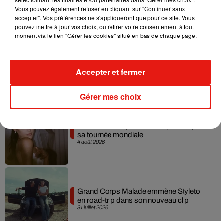
Becky G sur son nouveau single
Vous pouvez également refuser en cliquant sur "Continuer sans
5 août 2026
accepter". Vos préférences ne s'appliqueront que pour ce site. Vous
pouvez mettre à jour vos choix, ou retirer votre consentement à tout
moment via le lien "Gérer les cookies" situé en bas de chaque page.
Tiny Desk invite Charlie Puth pour une
live session solaire
Accepter et fermer
4 août 2026
Gérer mes choix
Ariana Grande prendra une pause après
sa tournée mondiale
4 août 2026
Grand Corps Malade emmène Styleto
en road-trip dans son nouveau clip
31 juillet 2026