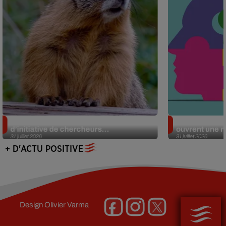
Des marmottes sur OnlyFans : la drôle
Alzheimer : d
d’initiative de chercheurs...
ouvrent une no
31 juillet 2026
31 juillet 2026
+ D'ACTU POSITIVE
Design
Olivier Varma