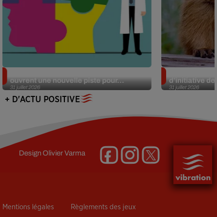
Alzheimer : des chercheurs japonais
Des marmottes
ouvrent une nouvelle piste pour...
d’initiative d
31 juillet 2026
31 juillet 2026
+ D'ACTU POSITIVE
Design
Olivier Varma
Mentions légales
Règlements des jeux