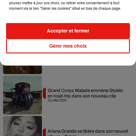
pouvez mettre à jour vos choix, ou retirer votre consentement à tout
moment via le lien "Gérer les cookies" situé en bas de chaque page.
Tiny Desk invite Charlie Puth pour une
live session solaire
4 août 2026
Accepter et fermer
Gérer mes choix
Ariana Grande prendra une pause après
sa tournée mondiale
4 août 2026
Grand Corps Malade emmène Styleto
en road-trip dans son nouveau clip
31 juillet 2026
Ariana Grande se libère dans son nouvel