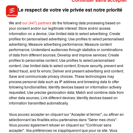
Le respect de votre vie privée est notre priorité
Cet élément est masqué compte-tenu du refus du
dépôt de cookies que vous avez exprimé. Si vous
We and
our (447) partners
do the following data processing based on
souhaitez l'afficher, merci de nous donner votre accord
your consent and/or our legitimate interest: Store and/or access
information on a device; Use limited data to select advertising; Create
en cliquant sur le bouton ci-dessous.
profiles for personalised advertising; Use profiles to select personalised
advertising; Measure advertising performance; Measure content
Afficher l'élément
performance; Understand audiences through statistics or combinations
of data from different sources; Develop and improve services; Create
profiles to personalise content; Use profiles to select personalised
content; Use limited data to select content; Ensure security, prevent and
detect fraud, and fix errors; Deliver and present advertising and content;
Save and communicate privacy choices. These technologies may
Musique
process personal data such as IP address and browsing data to offer
following functionalities: Identify devices based on information actively
requested; Use precise geolocation data; Match and combine data from
other data sources; Link different devices; Identify devices based on
information transmitted automatically.
Benny Blanco invite Selena Gomez et
Becky G sur son nouveau single
5 août 2026
Vous pouvez accepter en cliquant sur "Accepter et fermer", ou affiner en
sélectionnant les finalités et/ou partenaires dans "Gérer mes choix".
Vous pouvez également refuser en cliquant sur "Continuer sans
accepter". Vos préférences ne s'appliqueront que pour ce site. Vous