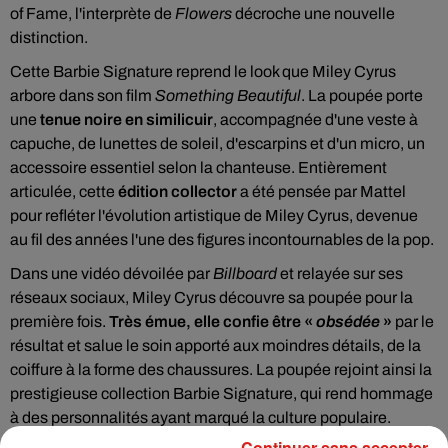
of Fame, l'interprète de
Flowers
décroche une nouvelle
distinction.
Cette Barbie Signature reprend le look que Miley Cyrus
arbore dans son film
Something Beautiful
. La poupée porte
une
tenue noire en similicuir
, accompagnée d'une veste à
capuche, de lunettes de soleil, d'escarpins et d'un micro, un
accessoire essentiel selon la chanteuse. Entièrement
articulée, cette
édition collector
a été pensée par Mattel
pour refléter l'évolution artistique de Miley Cyrus, devenue
au fil des années l'une des figures incontournables de la pop.
Dans une vidéo dévoilée par
Billboard
et relayée sur ses
réseaux sociaux, Miley Cyrus découvre sa poupée pour la
première fois.
Très émue, elle confie être «
obsédée
»
par le
résultat et salue le soin apporté aux moindres détails, de la
coiffure à la forme des chaussures. La poupée rejoint ainsi la
prestigieuse collection Barbie Signature, qui rend hommage
à des personnalités ayant marqué la culture populaire.
Continuer sans accepter