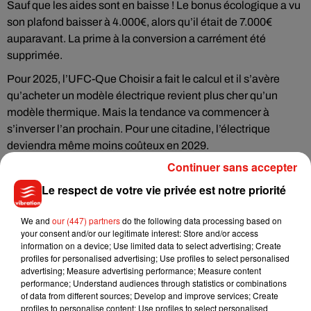
Sauf que les aides sont en baisse ! Le bonus écologique a vu
son plafond baisser à 4.000€, alors qu’il était de 7.000€
auparavant. La prime à la conversion a carrément été
supprimée.
Pour 2025, l’UFC-Que Choisir a fait le calcul et il s’avère
qu’acheter un modèle électrique revient plus cher qu’un
modèle thermique. Mais la tendance va commencer à
s’inverser l’an prochain. Pour une citadine, l’électrique
deviendra même moins coûteux en 2029.
Continuer sans accepter
Le respect de votre vie privée est notre priorité
Musique
We and
our (447) partners
do the following data processing based on
your consent and/or our legitimate interest: Store and/or access
information on a device; Use limited data to select advertising; Create
profiles for personalised advertising; Use profiles to select personalised
Benny Blanco invite Selena Gomez et
advertising; Measure advertising performance; Measure content
Becky G sur son nouveau single
performance; Understand audiences through statistics or combinations
5 août 2026
of data from different sources; Develop and improve services; Create
profiles to personalise content; Use profiles to select personalised