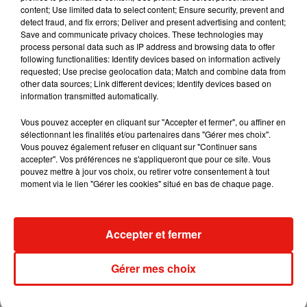
content; Use limited data to select content; Ensure security, prevent and
detect fraud, and fix errors; Deliver and present advertising and content;
Save and communicate privacy choices. These technologies may
Tiny Desk invite Charlie Puth pour une
process personal data such as IP address and browsing data to offer
live session solaire
following functionalities: Identify devices based on information actively
4 août 2026
requested; Use precise geolocation data; Match and combine data from
other data sources; Link different devices; Identify devices based on
information transmitted automatically.
Vous pouvez accepter en cliquant sur "Accepter et fermer", ou affiner en
sélectionnant les finalités et/ou partenaires dans "Gérer mes choix".
Ariana Grande prendra une pause après
Vous pouvez également refuser en cliquant sur "Continuer sans
sa tournée mondiale
accepter". Vos préférences ne s'appliqueront que pour ce site. Vous
4 août 2026
pouvez mettre à jour vos choix, ou retirer votre consentement à tout
moment via le lien "Gérer les cookies" situé en bas de chaque page.
Grand Corps Malade emmène Styleto
Accepter et fermer
en road-trip dans son nouveau clip
31 juillet 2026
Gérer mes choix