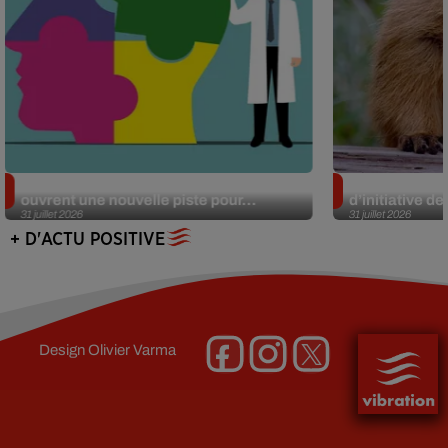
Alzheimer : des chercheurs japonais
Des marmottes
ouvrent une nouvelle piste pour...
d’initiative d
31 juillet 2026
31 juillet 2026
+ D'ACTU POSITIVE
Design
Olivier Varma