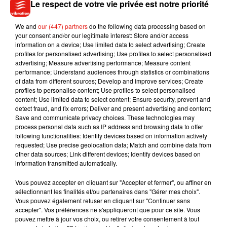
Le respect de votre vie privée est notre priorité
Le but est de l’utiliser avec parcimonie, pour faire des
We and
our (447) partners
do the following data processing based on
économies.
your consent and/or our legitimate interest: Store and/or access
information on a device; Use limited data to select advertising; Create
profiles for personalised advertising; Use profiles to select personalised
advertising; Measure advertising performance; Measure content
performance; Understand audiences through statistics or combinations
of data from different sources; Develop and improve services; Create
profiles to personalise content; Use profiles to select personalised
content; Use limited data to select content; Ensure security, prevent and
detect fraud, and fix errors; Deliver and present advertising and content;
Musique
Save and communicate privacy choices. These technologies may
process personal data such as IP address and browsing data to offer
following functionalities: Identify devices based on information actively
requested; Use precise geolocation data; Match and combine data from
Julien Lieb s’essaye à la vie de chatelain
other data sources; Link different devices; Identify devices based on
dans son nouveau clip
information transmitted automatically.
7 août 2026
Vous pouvez accepter en cliquant sur "Accepter et fermer", ou affiner en
sélectionnant les finalités et/ou partenaires dans "Gérer mes choix".
Vous pouvez également refuser en cliquant sur "Continuer sans
accepter". Vos préférences ne s'appliqueront que pour ce site. Vous
Madonna sort enfin le remix de « Love
pouvez mettre à jour vos choix, ou retirer votre consentement à tout
Sensation » avec Kylie Minogue