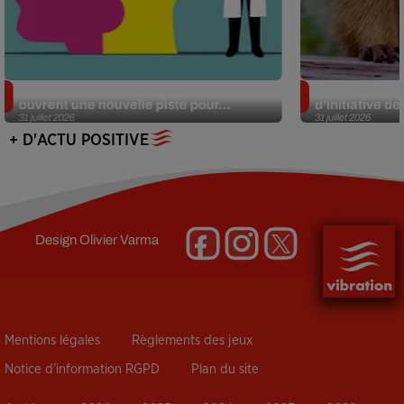
Alzheimer : des chercheurs japonais
Des marmottes
ouvrent une nouvelle piste pour...
d’initiative d
31 juillet 2026
31 juillet 2026
+ D'ACTU POSITIVE
Design
Olivier Varma
Mentions légales
Règlements des jeux
Notice d’information RGPD
Plan du site