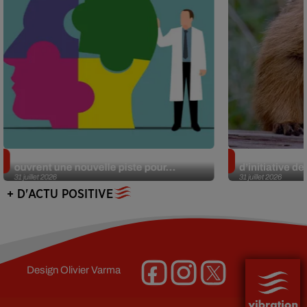
Alzheimer : des chercheurs japonais
Des marmottes
ouvrent une nouvelle piste pour...
d’initiative d
31 juillet 2026
31 juillet 2026
+ D'ACTU POSITIVE
Design
Olivier Varma