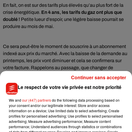
En fait, on est sur des tarifs plus élevés qu’au plus fort de la
crise énergétique.
En 4 ans, les tarifs du gaz ont plus que
doublé !
Petite lueur d’espoir, une légère baisse pourrait se
produire au mois de mai.
Ce sera peut-être le moment de souscrire à un abonnement
indexé aux prix du marché. Avec la baisse de la demande au
printemps, les prix vont diminuer et cela se confirmera sur
votre facture. Rappelons au passage, que changer de
fournisseur de gaz est gratuit.
Continuer sans accepter
Le respect de votre vie privée est notre priorité
We and
our (447) partners
do the following data processing based on
Musique
your consent and/or our legitimate interest: Store and/or access
information on a device; Use limited data to select advertising; Create
profiles for personalised advertising; Use profiles to select personalised
advertising; Measure advertising performance; Measure content
Benny Blanco invite Selena Gomez et
performance; Understand audiences through statistics or combinations
Becky G sur son nouveau single
of data from different sources; Develop and improve services; Create