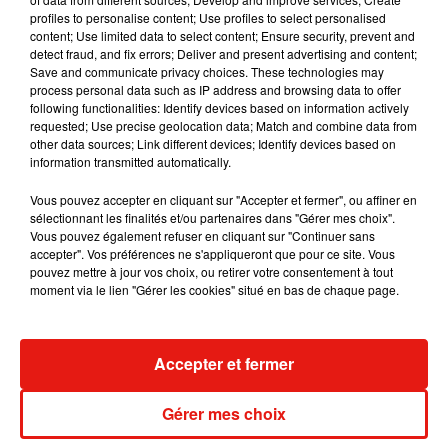
5 août 2026
profiles to personalise content; Use profiles to select personalised
content; Use limited data to select content; Ensure security, prevent and
detect fraud, and fix errors; Deliver and present advertising and content;
Save and communicate privacy choices. These technologies may
process personal data such as IP address and browsing data to offer
following functionalities: Identify devices based on information actively
Tiny Desk invite Charlie Puth pour une
requested; Use precise geolocation data; Match and combine data from
live session solaire
other data sources; Link different devices; Identify devices based on
4 août 2026
information transmitted automatically.
Vous pouvez accepter en cliquant sur "Accepter et fermer", ou affiner en
sélectionnant les finalités et/ou partenaires dans "Gérer mes choix".
Vous pouvez également refuser en cliquant sur "Continuer sans
Ariana Grande prendra une pause après
accepter". Vos préférences ne s'appliqueront que pour ce site. Vous
sa tournée mondiale
pouvez mettre à jour vos choix, ou retirer votre consentement à tout
4 août 2026
moment via le lien "Gérer les cookies" situé en bas de chaque page.
Accepter et fermer
Grand Corps Malade emmène Styleto
en road-trip dans son nouveau clip
Gérer mes choix
31 juillet 2026