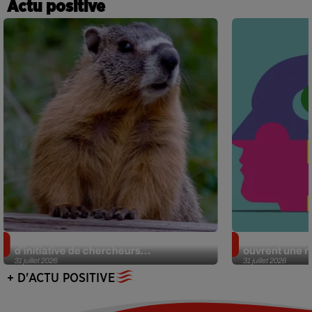
Actu positive
Des marmottes sur OnlyFans : la drôle
Alzheimer : d
d’initiative de chercheurs...
ouvrent une no
31 juillet 2026
31 juillet 2026
+ D'ACTU POSITIVE