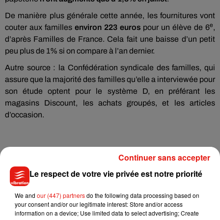
De manière plus générale cette année, les fournitures vont
e
couter aux familles
environ 223 euros
pour un élève de 6
,
d’après Familles de France. Cela fait une baisse d’un petit
peu plus de 1% si on compare à l’an dernier.
Autre source : la Confédération syndicale des familles, qui
assure que la majorité des familles qu’elle a interviewée pour
son étude optent pour le système D, en préférant les
magasins Discount, les achats groupés, et les articles
d’occasion.
Continuer sans accepter
Le respect de votre vie privée est notre priorité
We and
our (447) partners
do the following data processing based on
your consent and/or our legitimate interest: Store and/or access
information on a device; Use limited data to select advertising; Create