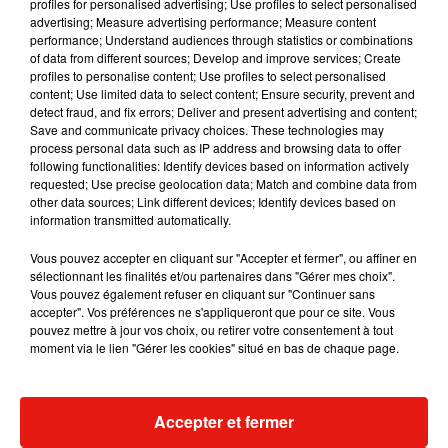
profiles for personalised advertising; Use profiles to select personalised
Musique
advertising; Measure advertising performance; Measure content
performance; Understand audiences through statistics or combinations
of data from different sources; Develop and improve services; Create
profiles to personalise content; Use profiles to select personalised
Julien Lieb s’essaye à la vie de chatelain
content; Use limited data to select content; Ensure security, prevent and
dans son nouveau clip
detect fraud, and fix errors; Deliver and present advertising and content;
7 août 2026
Save and communicate privacy choices. These technologies may
process personal data such as IP address and browsing data to offer
following functionalities: Identify devices based on information actively
requested; Use precise geolocation data; Match and combine data from
other data sources; Link different devices; Identify devices based on
information transmitted automatically.
Madonna sort enfin le remix de « Love
Sensation » avec Kylie Minogue
Vous pouvez accepter en cliquant sur "Accepter et fermer", ou affiner en
7 août 2026
sélectionnant les finalités et/ou partenaires dans "Gérer mes choix".
Vous pouvez également refuser en cliquant sur "Continuer sans
accepter". Vos préférences ne s'appliqueront que pour ce site. Vous
pouvez mettre à jour vos choix, ou retirer votre consentement à tout
moment via le lien "Gérer les cookies" situé en bas de chaque page.
Tayc et Didi B dévoilent le single le plus
dansant de l’année
7 août 2026
Accepter et fermer