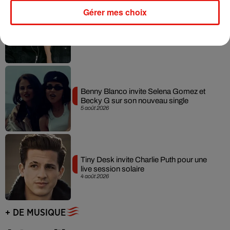
Gérer mes choix
Angèle et Amélie Lens dévoilent leur
collaboration tant attendue
7 août 2026
Benny Blanco invite Selena Gomez et
Becky G sur son nouveau single
5 août 2026
Tiny Desk invite Charlie Puth pour une
live session solaire
4 août 2026
+ DE MUSIQUE