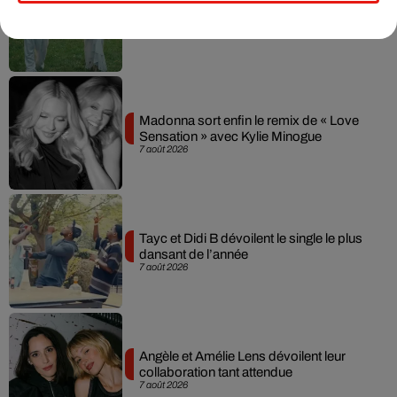
Julien Lieb s’essaye à la vie de chatelain
dans son nouveau clip
7 août 2026
Madonna sort enfin le remix de « Love
Sensation » avec Kylie Minogue
7 août 2026
Tayc et Didi B dévoilent le single le plus
dansant de l’année
7 août 2026
Angèle et Amélie Lens dévoilent leur
collaboration tant attendue
7 août 2026