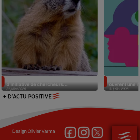
Des marmottes sur OnlyFans : la drôle
Alzheimer : d
d’initiative de chercheurs...
ouvrent une no
31 juillet 2026
31 juillet 2026
+ D'ACTU POSITIVE
Design
Olivier Varma