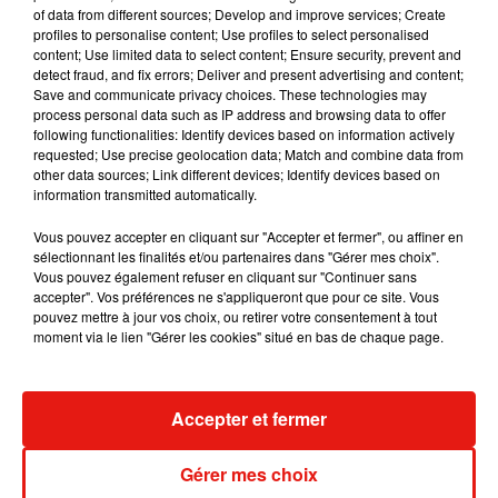
of data from different sources; Develop and improve services; Create
plusieurs refus de maisons de disques,
Maman a tort
avait
profiles to personalise content; Use profiles to select personalised
fini par rencontrer son public et lancer la carrière de celle qui
content; Use limited data to select content; Ensure security, prevent and
detect fraud, and fix errors; Deliver and present advertising and content;
allait devenir une figure incontournable de la pop française.
Save and communicate privacy choices. These technologies may
La récente restauration de la version originale du morceau,
process personal data such as IP address and browsing data to offer
following functionalities: Identify devices based on information actively
réalisée à partir des bandes analogiques d’époque, a
requested; Use precise geolocation data; Match and combine data from
d’ailleurs ravivé la nostalgie des fans les plus fidèles.
other data sources; Link different devices; Identify devices based on
information transmitted automatically.
Avec
C’est à qui le tour
, Mylène Farmer ouvre désormais un
nouveau chapitre de sa carrière. Et au vu de l’effervescence
Vous pouvez accepter en cliquant sur "Accepter et fermer", ou affiner en
sélectionnant les finalités et/ou partenaires dans "Gérer mes choix".
provoquée par ce simple teaser, son retour s’annonce déjà
Vous pouvez également refuser en cliquant sur "Continuer sans
comme l’un des grands événements musicaux des
accepter". Vos préférences ne s'appliqueront que pour ce site. Vous
prochaines semaines.
pouvez mettre à jour vos choix, ou retirer votre consentement à tout
moment via le lien "Gérer les cookies" situé en bas de chaque page.
Accepter et fermer
Musique
Gérer mes choix