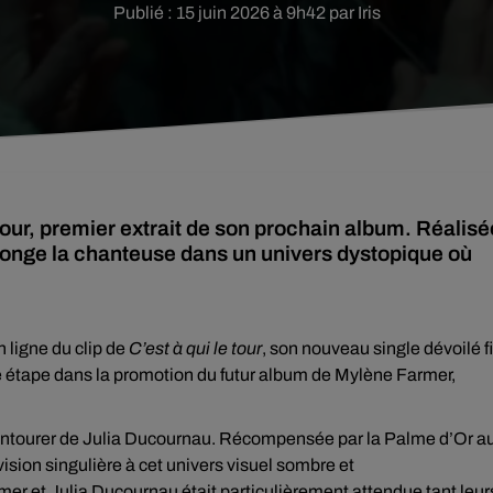
Publié : 15 juin 2026 à 9h42 par Iris
 tour, premier extrait de son prochain album. Réalisé
longe la chanteuse dans un univers dystopique où
 ligne du clip de
C’est à qui le tour
, son nouveau single dévoilé f
le étape dans la promotion du futur album de Mylène Farmer,
e s’entourer de Julia Ducournau. Récompensée par la Palme d’Or a
 vision singulière à cet univers visuel sombre et
er et Julia Ducournau était particulièrement attendue tant leur