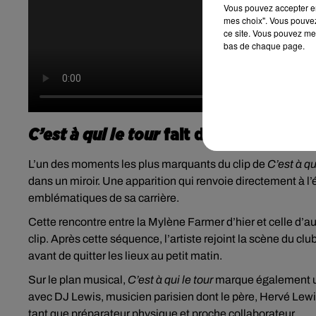
Vous pouvez accepter en 
mes choix". Vous pouvez
ce site. Vous pouvez met
bas de chaque page.
C’est à qui le tour
fait dialoguer le pas
L’un des moments les plus marquants du clip de
C’est à qu
dans un miroir. Une apparition qui renvoie directement à 
emblématiques de sa carrière.
Cette rencontre entre la Mylène Farmer d’hier et celle d’
clip. Après cette séquence, l’artiste rejoint la scène du clu
avant de quitter les lieux au petit matin.
Sur le plan musical,
C’est à qui le tour
marque également un
avec DJ Lewis, musicien parisien dont le père, Hervé Le
tant que préparateur physique et proche collaborateur.