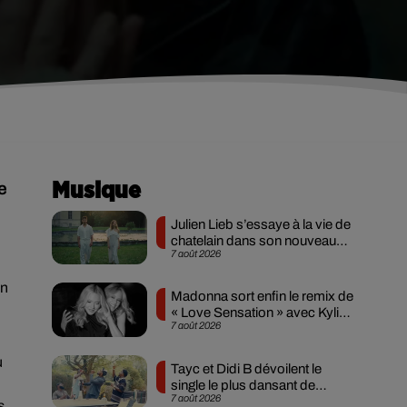
e
Musique
Julien Lieb s’essaye à la vie de
chatelain dans son nouveau
7 août 2026
clip
in
Madonna sort enfin le remix de
« Love Sensation » avec Kylie
7 août 2026
Minogue
u
Tayc et Didi B dévoilent le
single le plus dansant de
7 août 2026
l’année
s