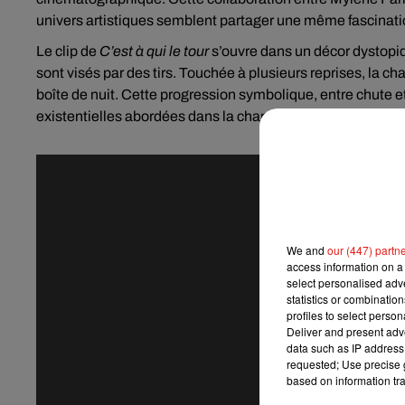
univers artistiques semblent partager une même fascination
Le clip de
C’est à qui le tour
s’ouvre dans un décor dystopi
sont visés par des tirs. Touchée à plusieurs reprises, la 
boîte de nuit. Cette progression symbolique, entre chute
existentielles abordées dans la chanson.
We and
our (447) partn
access information on a 
select personalised ad
statistics or combinatio
profiles to select person
Deliver and present adv
data such as IP address 
requested; Use precise g
based on information tra