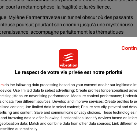
 pour la métamorphose, la fragilité et la résilience.
que. Mylène Farmer traverse un tunnel obscur où des passants
chanteuse poursuit pourtant son chemin jusqu’à une mystérieuse
 et renaissance, accompagne parfaitement les thématiques
Contin
Le respect de votre vie privée est notre priorité
ers
do the following data processing based on your consent and/or our legitimate int
device; Use limited data to select advertising; Create profiles for personalised adver
vertising; Measure advertising performance; Measure content performance; Unders
ns of data from different sources; Develop and improve services; Create profiles to 
alised content; Use limited data to select content; Ensure security, prevent and detect
ertising and content; Save and communicate privacy choices. These technologies
and browsing data to offer following functionalities: Identify devices based on infor
eolocation data; Match and combine data from other data sources; Link different de
nsmitted automatically.