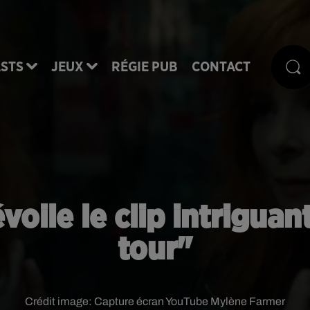
STS
JEUX
RÉGIE PUB
CONTACT
ile le clip intriguant
tour"
Crédit image:
Capture écran YouTube Mylène Farmer