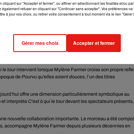
cliquant sur "Accepter et fermer", ou affiner en sélectionnant les finalités et/ou pa
 également refuser en cliquant sur "Continuer sans accepter". Vos préférences ne 
tre à jour vos choix, ou retirer votre consentement à tout moment via le lien "Gérer 
Gérer mes choix
Accepter et fermer
sé et le présent
i le tour
intervient lorsque Mylène Farmer croise son propre refle
l’époque de
Pourvu qu'elles soient douces
, l’un des titres
aujourd’hui offre une dimension particulièrement symbolique au
b et interprète
C’est à qui le tour
devant les spectateurs présents,
e nouvelle collaboration importante. Le morceau a été compo
wis, accompagne Mylène Farmer depuis plusieurs décennies en