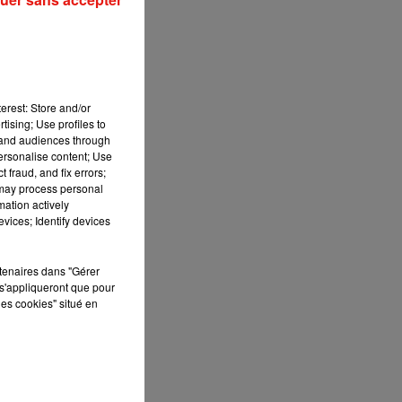
erest: Store and/or
tising; Use profiles to
tand audiences through
personalise content; Use
 fraud, and fix errors;
 may process personal
mation actively
vices; Identify devices
rtenaires dans "Gérer
s'appliqueront que pour
les cookies" situé en
dix