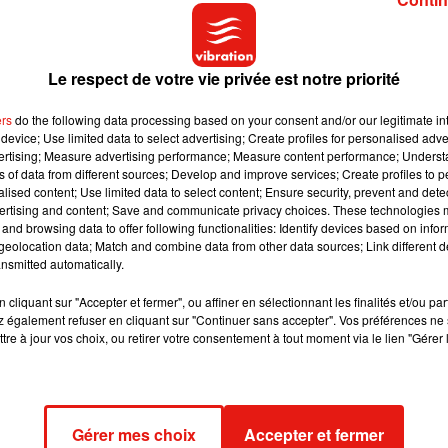
Le respect de votre vie privée est notre priorité
ers
do the following data processing based on your consent and/or our legitimate int
device; Use limited data to select advertising; Create profiles for personalised adver
vertising; Measure advertising performance; Measure content performance; Unders
ns of data from different sources; Develop and improve services; Create profiles to 
rêtée par la Chine moyennant finances au ZooParc de Beauval
alised content; Use limited data to select content; Ensure security, prevent and detect
ertising and content; Save and communicate privacy choices. These technologies
 santé dans la nuit de dimanche à lundi
#AFP
and browsing data to offer following functionalities: Identify devices based on infor
eolocation data; Match and combine data from other data sources; Link different de
nsmitted automatically.
cliquant sur "Accepter et fermer", ou affiner en sélectionnant les finalités et/ou pa
 également refuser en cliquant sur "Continuer sans accepter". Vos préférences ne 
tre à jour vos choix, ou retirer votre consentement à tout moment via le lien "Gérer 
té. Ils sont magnifiques »
, confie le président du ZooParc,
Gérer mes choix
Accepter et fermer
 de reproduction et de sauvegarde des pandas de Beauval.
« Les 