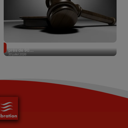
Il achète une veste 3 dollars en friperie et la revend
près de 90...
30 juillet 2026