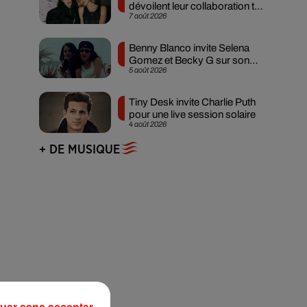
dévoilent leur collaboration tant
7 août 2026
attendue
Benny Blanco invite Selena
Gomez et Becky G sur son
5 août 2026
nouveau single
Tiny Desk invite Charlie Puth
pour une live session solaire
4 août 2026
+ DE MUSIQUE
uer sans accepter