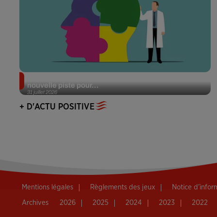
Alzheimer : des chercheurs japonais ouvrent une
nouvelle piste pour...
31 juillet 2026
+ D'ACTU POSITIVE
Mentions légales
Règlements des jeux
Notice d’info
Archives
2026
2025
2024
2023
2022