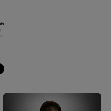
sis
a
s.