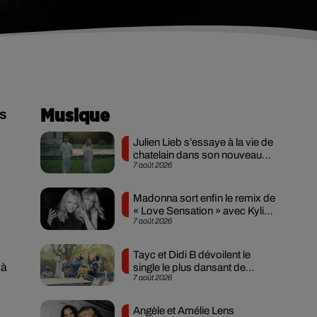
s
Musique
Julien Lieb s’essaye à la vie de
chatelain dans son nouveau
7 août 2026
clip
Madonna sort enfin le remix de
« Love Sensation » avec Kylie
7 août 2026
Minogue
Tayc et Didi B dévoilent le
 à
single le plus dansant de
7 août 2026
l’année
Angèle et Amélie Lens