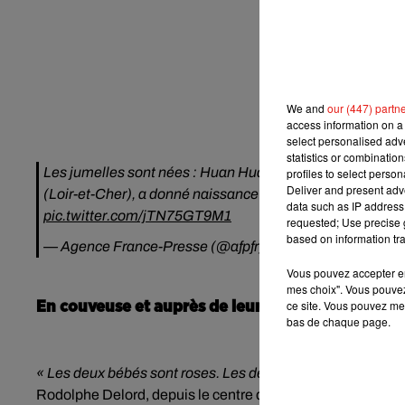
We and
our (447) partn
access information on a 
select personalised ad
statistics or combinatio
Les jumelles sont nées : Huan Huan, la femelle panda p
profiles to select person
Deliver and present adv
(Loir-et-Cher), a donné naissance à deux bébés en pleine
data such as IP address 
pic.twitter.com/jTN75GT9M1
requested; Use precise g
based on information tra
— Agence France-Presse (@afpfr)
August 2, 2021
Vous pouvez accepter en 
mes choix". Vous pouvez
ce site. Vous pouvez met
En couveuse et auprès de leur mère
bas de chaque page.
« Les deux bébés sont roses. Les deux sont en parfaite san
Rodolphe Delord, depuis le centre de contrôle du Centre