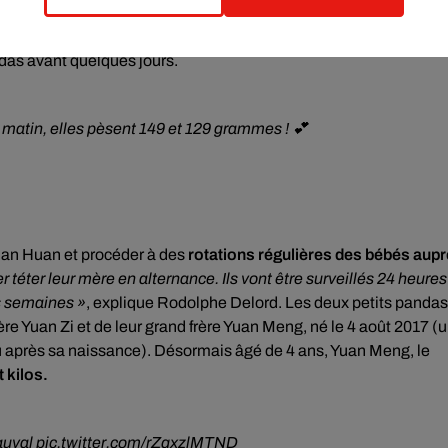
bés sont solides et Huan Huan a un bien meilleur comportement.
 naissance »
, poursuit le chef vétérinaire du zoo Baptiste Mulot, 
ndas avant quelques jours.
u matin, elles pèsent 149 et 129 grammes ! 💕
uan Huan et procéder à des
rotations régulières des bébés aup
er téter leur mère en alternance. Ils vont être surveillés 24 heures
es semaines »
, explique Rodolphe Delord. Les deux petits pandas
père Yuan Zi et de leur grand frère Yuan Meng, né le 4 août 2017 (
u après sa naissance). Désormais âgé de 4 ans, Yuan Meng, le
 kilos.
auval
pic.twitter.com/rZqxzlMTND