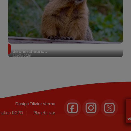
Des marmottes sur OnlyFans : la drôle d’initiative
de chercheurs...
31 juillet 2026
Design
Olivier Varma
rmation RGPD
Plan du site