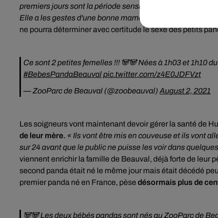
premiers jours sont la période sensible, mais les deux bé
Elle a les gestes d'une bonne maman. C'est une chouette
ne pourra déterminer avec certitude le sexe des petits pa
Ce sont 2 petites femelles !!! 🐼🐼 Nées à 1h03 et 1h10 d
#BebesPandaBeauval
pic.twitter.com/z4E0JDFVzt
— ZooParc de Beauval (@zoobeauval)
August 2, 2021
Les soigneurs vont maintenant devoir gérer la santé de H
de leur mère.
« Ils vont être mis en couveuse et ils vont all
sur 24 avant que le public ne puisse les voir dans quelqu
viennent enrichir la famille de Beauval, déjà forte de leur 
second panda était né le même jour mais était décédé pe
premier panda né en France, pèse
désormais plus de cent
🐼🐼 Les deux bébés pandas sont nés au ZooParc de Be