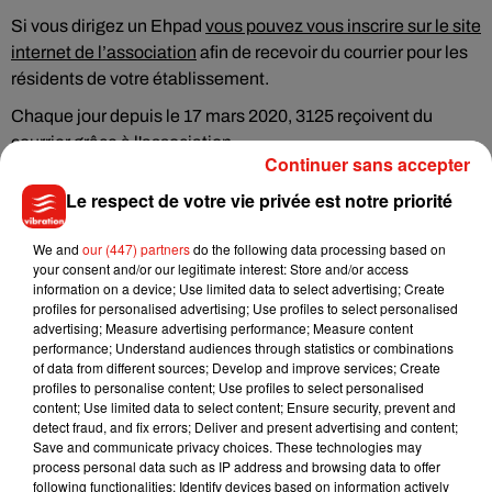
Si vous dirigez un Ehpad
vous pouvez vous inscrire sur le site
internet de l’association
afin de recevoir du courrier pour les
résidents de votre établissement.
Chaque jour depuis le 17 mars 2020, 3125 reçoivent du
courrier grâce à l'association.
Continuer sans accepter
Le respect de votre vie privée est notre priorité
We and
our (447) partners
do the following data processing based on
your consent and/or our legitimate interest: Store and/or access
information on a device; Use limited data to select advertising; Create
profiles for personalised advertising; Use profiles to select personalised
advertising; Measure advertising performance; Measure content
performance; Understand audiences through statistics or combinations
of data from different sources; Develop and improve services; Create
profiles to personalise content; Use profiles to select personalised
content; Use limited data to select content; Ensure security, prevent and
detect fraud, and fix errors; Deliver and present advertising and content;
Save and communicate privacy choices. These technologies may
process personal data such as IP address and browsing data to offer
following functionalities: Identify devices based on information actively