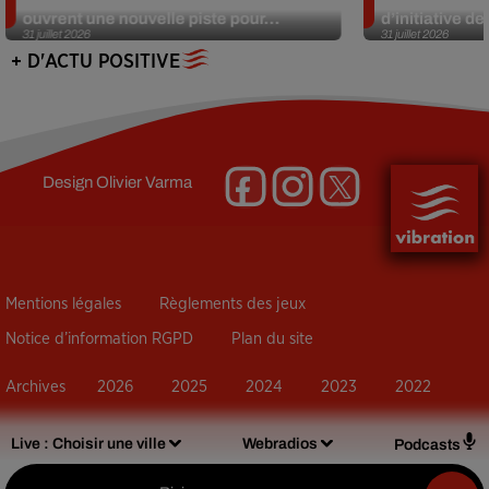
ouvrent une nouvelle piste pour...
d’initiative d
31 juillet 2026
31 juillet 2026
+ D'ACTU POSITIVE
Design
Olivier Varma
Mentions légales
Règlements des jeux
Notice d’information RGPD
Plan du site
Archives
2026
2025
2024
2023
2022
Live :
Choisir une ville
Webradios
Podcasts