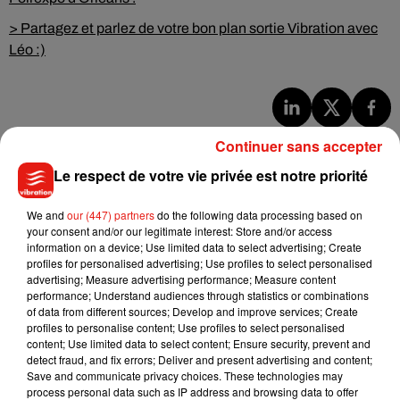
> Partagez et parlez de votre bon plan sortie Vibration avec
Léo :)
Musique
Continuer sans accepter
Le respect de votre vie privée est notre priorité
Benny Blanco invite Selena Gomez et
We and
our (447) partners
do the following data processing based on
Becky G sur son nouveau single
your consent and/or our legitimate interest: Store and/or access
5 août 2026
information on a device; Use limited data to select advertising; Create
profiles for personalised advertising; Use profiles to select personalised
advertising; Measure advertising performance; Measure content
performance; Understand audiences through statistics or combinations
of data from different sources; Develop and improve services; Create
Tiny Desk invite Charlie Puth pour une
profiles to personalise content; Use profiles to select personalised
live session solaire
content; Use limited data to select content; Ensure security, prevent and
4 août 2026
detect fraud, and fix errors; Deliver and present advertising and content;
Save and communicate privacy choices. These technologies may
process personal data such as IP address and browsing data to offer