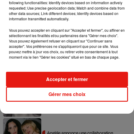
following functionalities: Identify devices based on information actively
requested; Use precise geolocation data; Match and combine data from
other data sources; Link different devices; Identify devices based on
Ariana Grande prendra une pause après
information transmitted automatically.
sa tournée mondiale
4 août 2026
Vous pouvez accepter en cliquant sur "Accepter et fermer", ou affiner en
sélectionnant les finalités et/ou partenaires dans "Gérer mes choix".
Vous pouvez également refuser en cliquant sur "Continuer sans
accepter". Vos préférences ne s'appliqueront que pour ce site. Vous
pouvez mettre à jour vos choix, ou retirer votre consentement à tout
Grand Corps Malade emmène Styleto
moment via le lien "Gérer les cookies" situé en bas de chaque page.
en road-trip dans son nouveau clip
31 juillet 2026
Accepter et fermer
Gérer mes choix
Ariana Grande se libère dans son nouvel
album « Petals »
31 juillet 2026
Angèle annonce une collaboration