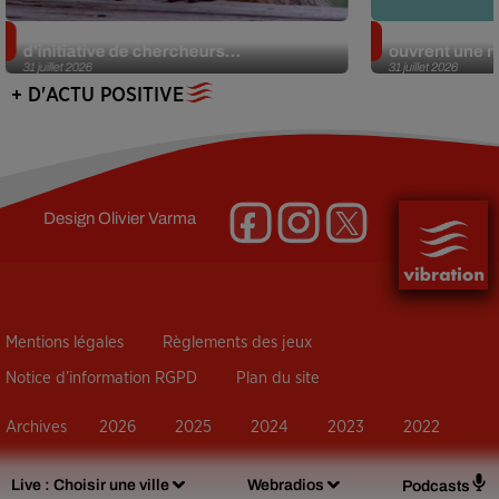
Des marmottes sur OnlyFans : la drôle
Alzheimer : d
d’initiative de chercheurs...
ouvrent une no
31 juillet 2026
31 juillet 2026
+ D'ACTU POSITIVE
Design
Olivier Varma
Mentions légales
Règlements des jeux
Notice d’information RGPD
Plan du site
Archives
2026
2025
2024
2023
2022
Live :
Choisir une ville
Webradios
Podcasts