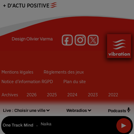
+ D'ACTU POSITIVE
Design
Olivier Varma
Mentions légales
Règlements des jeux
Notice d’information RGPD
Plan du site
Archives
2026
2025
2024
2023
2022
Live :
Choisir une ville
Webradios
Podcasts
Naika
One Track Mind
-