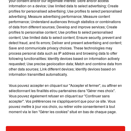
your consent and/or our legitimate interest: Store and/or access
information on a device; Use limited data to select advertising; Create
profiles for personalised advertising; Use profiles to select personalised
advertising; Measure advertising performance; Measure content
performance; Understand audiences through statistics or combinations
Musique
of data from different sources; Develop and improve services; Create
profiles to personalise content; Use profiles to select personalised
content; Use limited data to select content; Ensure security, prevent and
detect fraud, and fix errors; Deliver and present advertising and content;
Julien Lieb s’essaye à la vie de chatelain
Save and communicate privacy choices. These technologies may
dans son nouveau clip
process personal data such as IP address and browsing data to offer
7 août 2026
following functionalities: Identify devices based on information actively
requested; Use precise geolocation data; Match and combine data from
other data sources; Link different devices; Identify devices based on
information transmitted automatically.
Vous pouvez accepter en cliquant sur "Accepter et fermer", ou affiner en
Madonna sort enfin le remix de « Love
sélectionnant les finalités et/ou partenaires dans "Gérer mes choix".
Sensation » avec Kylie Minogue
Vous pouvez également refuser en cliquant sur "Continuer sans
7 août 2026
accepter". Vos préférences ne s'appliqueront que pour ce site. Vous
pouvez mettre à jour vos choix, ou retirer votre consentement à tout
moment via le lien "Gérer les cookies" situé en bas de chaque page.
Tayc et Didi B dévoilent le single le plus
dansant de l’année