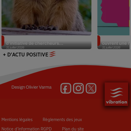
Des marmottes sur OnlyFans : la drôle
Alzheimer : d
d’initiative de chercheurs...
ouvrent une no
31 juillet 2026
31 juillet 2026
+ D'ACTU POSITIVE
Design
Olivier Varma
Mentions légales
Règlements des jeux
Notice d’information RGPD
Plan du site