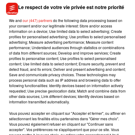
Outre le fait de dire au revoir à
Bryce Walker qui semble donc
Le respect de votre vie privée est notre priorité
être mort au début de cette saison 3, les fans font devoir
également faire leurs adieux à leur série favorite. Et pour
We and
our (447) partners
do the following data processing based on
cause... Netflix en a profité pour déclarer que la saison 4, qui
your consent and/or our legitimate interest: Store and/or access
information on a device; Use limited data to select advertising; Create
est actuellement en chantier, sera la dernière saison de
13
profiles for personalised advertising; Use profiles to select personalised
Reasons Why
! Il est d'ailleurs probable que cette quatrième
advertising; Measure advertising performance; Measure content
et ultime saison arrive sur nos écrans pour la fin 2020.
performance; Understand audiences through statistics or combinations
of data from different sources; Develop and improve services; Create
profiles to personalise content; Use profiles to select personalised
content; Use limited data to select content; Ensure security, prevent and
detect fraud, and fix errors; Deliver and present advertising and content;
Save and communicate privacy choices. These technologies may
Musique
process personal data such as IP address and browsing data to offer
following functionalities: Identify devices based on information actively
requested; Use precise geolocation data; Match and combine data from
other data sources; Link different devices; Identify devices based on
Julien Lieb s’essaye à la vie de chatelain
information transmitted automatically.
dans son nouveau clip
7 août 2026
Vous pouvez accepter en cliquant sur "Accepter et fermer", ou affiner en
sélectionnant les finalités et/ou partenaires dans "Gérer mes choix".
Vous pouvez également refuser en cliquant sur "Continuer sans
accepter". Vos préférences ne s'appliqueront que pour ce site. Vous
pouvez mettre à jour vos choix, ou retirer votre consentement à tout