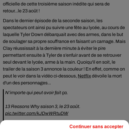
officielle de cette troisième saison inédite qui sera de
retour...le 23 août !
Dans le dernier épisode de la seconde saison, les
spectateurs ont ainsi pu suivre une fête au lycée, au cours de
laquelle Tyler Down débarquait avec des armes, dans le but
de soulager sa propre souffrance en faisant un carnage. Mais
Clay réussissait à la dernière minute à éviter le pire
permettant ensuite à Tyler de s’enfuir avant de se retrouver
seul devant le lycée, arme à la main. Quoiqu'il en soit, le
trailer de la saison 3 annonce la couleur ! En effet, comme on
peut le voir dans la vidéo ci-dessous,
Netflix
dévoile la mort
d'un des personnages...
N’importe qui peut avoir fait ça.
13 Reasons Why saison 3, le 23 août.
pic.twitter.com/kJDwWRtuDW
— Netflix France (@NetflixFR)
August 1, 2019
Continuer sans accepter