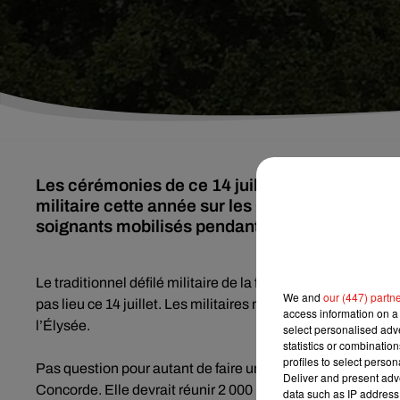
Les cérémonies de ce 14 juillet vont être adapt
militaire cette année sur les Champs-Élysées,
soignants mobilisés pendant la crise.
Le traditionnel défilé militaire de la fête nationale devra lu
We and
our (447) partn
pas lieu ce 14 juillet. Les militaires ne descendront donc
access information on a 
l’Élysée.
select personalised ad
statistics or combinatio
profiles to select person
Pas question pour autant de faire une croix sur les célébra
Deliver and present adv
Concorde. Elle devrait réunir 2 000 participants et 2 500
data such as IP address 