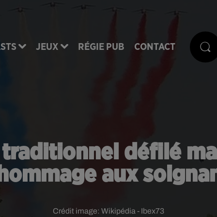
STS
JEUX
RÉGIE PUB
CONTACT
de traditionnel défilé 
hommage aux soigna
Crédit image:
Wikipédia - Ibex73