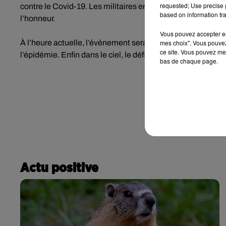
requested; Use precise g
contre le Covid-19. Les militaires engagés dans le cadre de
based on information tra
l’honneur.
Vous pouvez accepter en 
À l’heure actuelle, l’événement sera fermé au public. Mais l
mes choix". Vous pouvez
ce site. Vous pouvez met
l’épidémie. Enfin dans le ciel, le défilé aérien aura bien lieu
bas de chaque page.
Actu positive