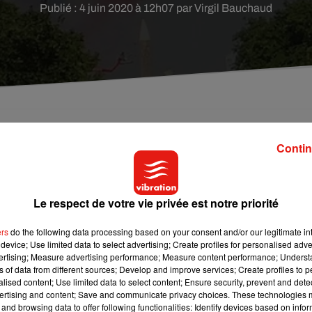
Publié : 4 juin 2020 à 12h07 par Virgil Bauchaud
ées en raison du contexte sanitaire. Pas de défilé
Contin
 mais une cérémonie surtout tournée vers les
Le respect de votre vie privée est notre priorité
i aussi s’adapter à la crise sanitaire. Coronavirus oblige, il n’aura
ers
do the following data processing based on your consent and/or our legitimate int
 pas l’avenue parisienne des Champs-Élysées, a indiqué ce jeudi
device; Use limited data to select advertising; Create profiles for personalised adver
vertising; Measure advertising performance; Measure content performance; Unders
ns of data from different sources; Develop and improve services; Create profiles to 
alised content; Use limited data to select content; Ensure security, prevent and detect
tions. À la place, une cérémonie sera organisée place de la
ertising and content; Save and communicate privacy choices. These technologies
 invités. Cette cérémonie rendra hommage aux soignants mobilis
and browsing data to offer following functionalities: Identify devices based on infor