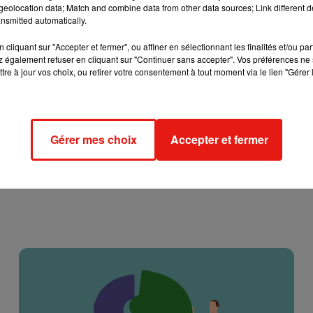
eolocation data; Match and combine data from other data sources; Link different de
 la crise via l’opération Résilience seront eux aussi mis à
nsmitted automatically.
cliquant sur "Accepter et fermer", ou affiner en sélectionnant les finalités et/ou pa
a situation pourrait être « réévaluée » en fonction de l’évolution
 également refuser en cliquant sur "Continuer sans accepter". Vos préférences ne 
tre à jour vos choix, ou retirer votre consentement à tout moment via le lien "Gérer 
.
Gérer mes choix
Accepter et fermer