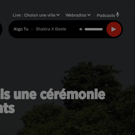
Live :
Choisir une ville
Webradios
Podcasts
-
Shakira X Beele
Algo Tu
mais une cérémonie
nts