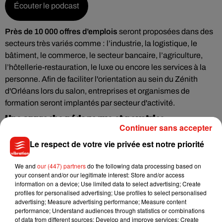
Écouter le podcast
Près de 10 000 offres d’emplois
seront proposées dans des
secteurs très variés comme : l’industrie, la logistique, le
bâtiment, le commerce, le secteur bancaire, l’agriculture,
l’hôtellerie-restauration, le luxe ou encore les services à la
personne. Afin de faciliter l'orientation au sein du Zénith
d'Orléans lors du salon, entreprises et organismes de
formation seront implantés par secteur d'activité.
Une approche pédagogue et novatrice
Continuer sans accepter
Chaque personne étant différente, le salon a souhaité
Le respect de votre vie privée est notre priorité
favoriser l’approche par compétences. Partant du principe où
tout le monde a des qualités, le lien sera fait en valorisant les
We and
our (447) partners
do the following data processing based on
demandeurs d’emplois et leurs savoir-faire.
your consent and/or our legitimate interest: Store and/or access
information on a device; Use limited data to select advertising; Create
Pour vous rendre au salon, sachez que des navettes seront
profiles for personalised advertising; Use profiles to select personalised
advertising; Measure advertising performance; Measure content
mises en place et prises en charge par la région pour que
performance; Understand audiences through statistics or combinations
chacun puisse se déplacer depuis Gien, Montargis ou encore
of data from different sources; Develop and improve services; Create