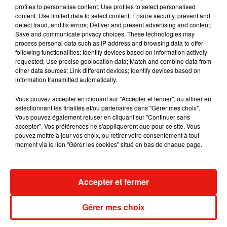
Pithiviers. Le tramway sera aussi mis à disposition
profiles to personalise content; Use profiles to select personalised
content; Use limited data to select content; Ensure security, prevent and
gracieusement dans l’agglomération d’Orléans pour aller à
detect fraud, and fix errors; Deliver and present advertising and content;
ce salon (arrêt : Zénith Parc Expo). Sachez aussi que ce
Save and communicate privacy choices. These technologies may
salon se tiendra à Châteauroux (36) le 30 avril.
process personal data such as IP address and browsing data to offer
following functionalities: Identify devices based on information actively
requested; Use precise geolocation data; Match and combine data from
other data sources; Link different devices; Identify devices based on
information transmitted automatically.
Vous pouvez accepter en cliquant sur "Accepter et fermer", ou affiner en
sélectionnant les finalités et/ou partenaires dans "Gérer mes choix".
Vous pouvez également refuser en cliquant sur "Continuer sans
accepter". Vos préférences ne s'appliqueront que pour ce site. Vous
pouvez mettre à jour vos choix, ou retirer votre consentement à tout
moment via le lien "Gérer les cookies" situé en bas de chaque page.
Accepter et fermer
Gérer mes choix