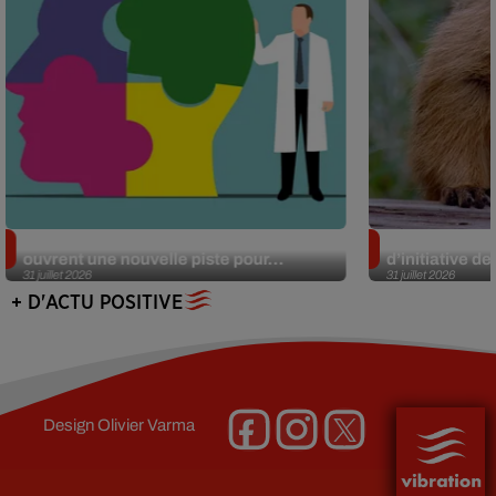
Alzheimer : des chercheurs japonais
Des marmottes
ouvrent une nouvelle piste pour...
d’initiative d
31 juillet 2026
31 juillet 2026
+ D'ACTU POSITIVE
Design
Olivier Varma