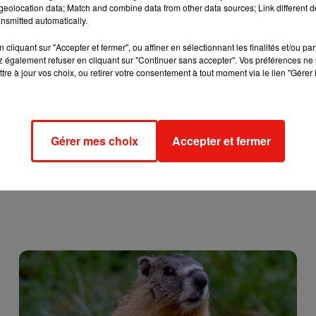
eolocation data; Match and combine data from other data sources; Link different de
nsmitted automatically.
eptionnelle pour les familles les plus modestes : 150 euros pour
uros par enfant. Par ailleurs, le gouvernement ajoute que 65
cliquant sur "Accepter et fermer", ou affiner en sélectionnant les finalités et/ou pa
 aux sans-abris depuis le début du confinement.
 également refuser en cliquant sur "Continuer sans accepter". Vos préférences ne 
tre à jour vos choix, ou retirer votre consentement à tout moment via le lien "Gérer 
Gérer mes choix
Accepter et fermer