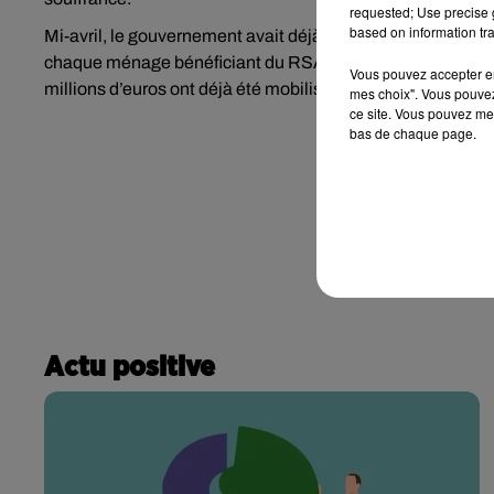
requested; Use precise g
based on information tra
Mi-avril, le gouvernement avait déjà annoncé une aide exc
chaque ménage bénéficiant du RSA ou de l’ASS, plus 100 e
Vous pouvez accepter en 
millions d’euros ont déjà été mobilisés pour venir en aide
mes choix". Vous pouvez
ce site. Vous pouvez met
bas de chaque page.
Actu positive