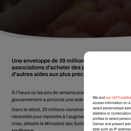
Une enveloppe de 39 millions d'euros va permet
associations d'acheter des produits de premiè
d'autres aides aux plus précaires avaient été
À l’heure où les prix de certains produits flambent dans le
We and
our (447) partn
gouvernement a annoncé une aide supplémentaire de 39 mil
access information on a 
select personalised ad
Dans le détail, 25 millions viendront soutenir les associ
statistics or combinatio
nécessité pour répondre à l’augmentation de la demande, m
profiles to select person
crise, détaille le Ministère des Solidarités et de la Santé. E
Deliver and present adv
data such as IP address 
souffrance.