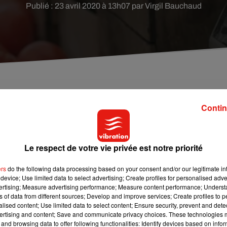
Publié : 23 avril 2020 à 13h07 par Virgil Bauchaud
tre aux plus modestes de remplir leur frigo et aux
Contin
re nécessité. Depuis le début du confinement,
 annoncées.
Le respect de votre vie privée est notre priorité
s rayons, c’est une enveloppe plus que nécessaire. Ce jeudi, le
ers
do the following data processing based on your consent and/or our legitimate int
lions d’euros pour l’aide alimentaire des plus précaires.
device; Use limited data to select advertising; Create profiles for personalised adver
vertising; Measure advertising performance; Measure content performance; Unders
ations. Cette somme permettra d’acheter des produits de première
ns of data from different sources; Develop and improve services; Create profiles to 
ais aussi faire face à leurs dépenses supplémentaires liées à l
alised content; Use limited data to select content; Ensure security, prevent and detect
nfin, 14 autres millions iront à destination des territoires en
ertising and content; Save and communicate privacy choices. These technologies
and browsing data to offer following functionalities: Identify devices based on infor