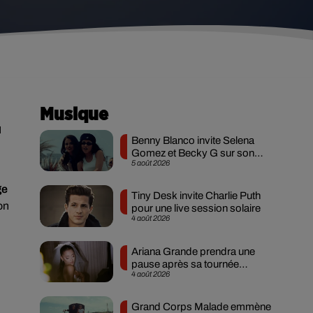
Musique
u
Benny Blanco invite Selena
Gomez et Becky G sur son
5 août 2026
nouveau single
ge
Tiny Desk invite Charlie Puth
on
pour une live session solaire
4 août 2026
Ariana Grande prendra une
pause après sa tournée
4 août 2026
mondiale
Grand Corps Malade emmène