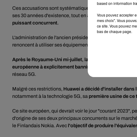
based on information tra
Ces accusations sont systématiquement niées par Huawei q
Vous pouvez accepter en 
ses 30 années d'existence, tout en attribuant l'offensive dont
mes choix". Vous pouvez
puissant concurrent.
ce site. Vous pouvez met
bas de chaque page.
L'administration de l'ancien président Donald Trump avait en
renoncent à utiliser ses équipements.
Après le Royaume-Uni mi-juillet, la Suède est devenue fi
européenne à explicitement bannir Huawei
de la quasi-to
réseau 5G.
Malgré ces restrictions,
Huawei a décidé d'installer dans l
notamment à la technologie 5G, sa
première usine de ce 
Ce site européen, qui devrait voir le jour "courant 2023", p
d'origine de ses deux principaux concurrents sur le marc
le Finlandais Nokia. Avec
l'objectif de produire l'équival