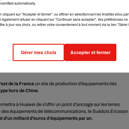
nsmitted automatically.
ui rappelle n'avoir jamais été pris en défaut de sécurité penda
cliquant sur "Accepter et fermer", ou affiner en sélectionnant les finalités et/ou pa
 elle fait l'objet à la
volonté des Etats-Unis d'éliminer un
 également refuser en cliquant sur "Continuer sans accepter". Vos préférences ne 
tre à jour vos choix, ou retirer votre consentement à tout moment via le lien "Gérer 
 effet fait pression sur les pays occidentaux alliés pour qu'ils
Gérer mes choix
Accepter et fermer
n octobre le deuxième pays d'Europe et le premier de l'Union
talité de l'infrastructure nécessaire pour faire fonctionner son
'est de la France
un site de production d'équipements liés
type hors de Chine.
ermettra à Huawei de s'offrir un point d'ancrage sur les terres
hé des équipements de télécommunications, le Suédois Ericsson 
ent d'un milliard d'euros d'équipements par an.