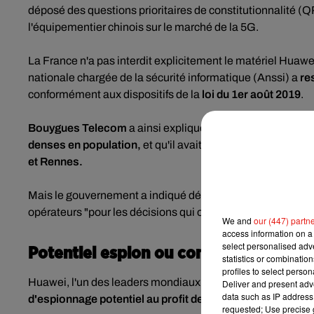
déposé des questions prioritaires de constitutionnalité (QP
l'équipementier chinois sur le marché de la 5G.
La France n'a pas interdit explicitement le matériel Huawe
nationale chargée de la sécurité informatique (Anssi) a
re
conformément aux dispositifs de la
loi du 1er août 2019
.
Bouygues Telecom
a ainsi expliqué qu'il allait
devoir reti
denses en population,
et qu'il avait i
nterdiction d'utilis
et Rennes.
Mais le gouvernement a indiqué début septembre qu'il n'é
opérateurs "pour les décisions qui ont été prises" au suje
We and
our (447) partn
access information on a 
select personalised ad
Potentiel espion ou concurrent à élimi
statistics or combinatio
profiles to select person
Huawei, l'un des leaders mondiaux des équipements 5G, 
Deliver and present adv
data such as IP address 
d'espionnage potentiel au profit de Pékin.
requested; Use precise g