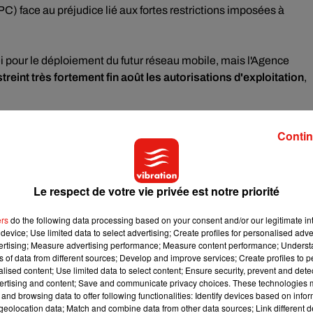
C) face au préjudice lié aux fortes restrictions imposées à
i pour le déploiement du futur réseau mobile, mais l'Agence
streint très fortement fin août les autorisations d'exploitation
,
rer 3 000 antennes Huawei d'ici à 2028 dans les zones très
Contin
er des antennes Huawei pour la 5G à Strasbourg, Brest, Toulous
Le respect de votre vie privée est notre priorité
tait
pas prévu "qu'il y ait des indemnisations"
versées aux
t de Huawei, contrairement à d'autres pays.
ers
do the following data processing based on your consent and/or our legitimate int
device; Use limited data to select advertising; Create profiles for personalised adver
vertising; Measure advertising performance; Measure content performance; Unders
ner ?
ns of data from different sources; Develop and improve services; Create profiles to 
alised content; Use limited data to select content; Ensure security, prevent and detect
est
dans le collimateur des Etats-Unis qui le soupçonnent
ertising and content; Save and communicate privacy choices. These technologies
and browsing data to offer following functionalities: Identify devices based on infor
eolocation data; Match and combine data from other data sources; Link different de