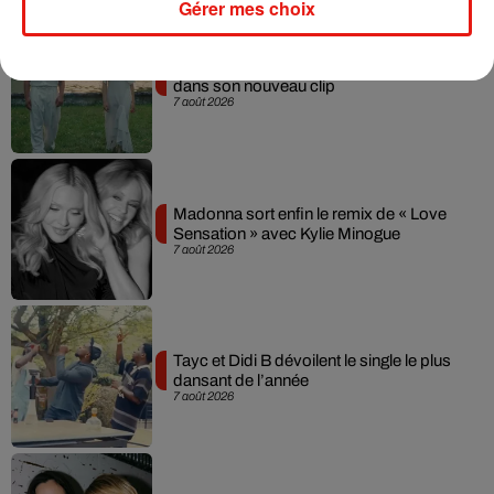
Gérer mes choix
Julien Lieb s’essaye à la vie de chatelain
dans son nouveau clip
7 août 2026
Madonna sort enfin le remix de « Love
Sensation » avec Kylie Minogue
7 août 2026
Tayc et Didi B dévoilent le single le plus
dansant de l’année
7 août 2026