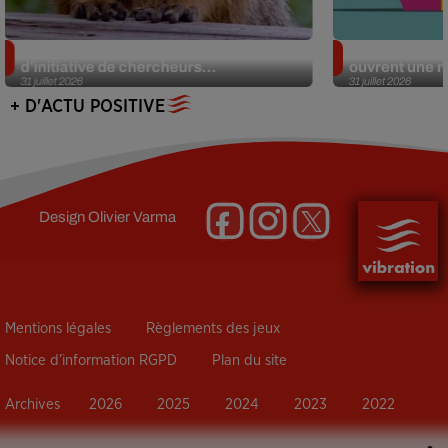
Des marmottes sur OnlyFans : la drôle
Alzheimer : d
d’initiative de chercheurs...
ouvrent une no
31 juillet 2026
31 juillet 2026
+ D'ACTU POSITIVE
Design
Olivier Varma
Mentions légales
Règlements des jeux
Notice d’information RGPD
Plan du site
Archives
2026
2025
2024
2023
2022