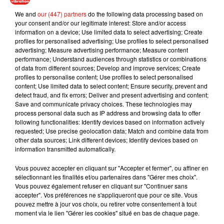
We and
our (447) partners
do the following data processing based on
your consent and/or our legitimate interest: Store and/or access
information on a device; Use limited data to select advertising; Create
profiles for personalised advertising; Use profiles to select personalised
advertising; Measure advertising performance; Measure content
performance; Understand audiences through statistics or combinations
of data from different sources; Develop and improve services; Create
profiles to personalise content; Use profiles to select personalised
content; Use limited data to select content; Ensure security, prevent and
Musique
detect fraud, and fix errors; Deliver and present advertising and content;
Save and communicate privacy choices. These technologies may
process personal data such as IP address and browsing data to offer
following functionalities: Identify devices based on information actively
Benny Blanco invite Selena Gomez et
requested; Use precise geolocation data; Match and combine data from
Becky G sur son nouveau single
other data sources; Link different devices; Identify devices based on
5 août 2026
information transmitted automatically.
Vous pouvez accepter en cliquant sur "Accepter et fermer", ou affiner en
sélectionnant les finalités et/ou partenaires dans "Gérer mes choix".
Vous pouvez également refuser en cliquant sur "Continuer sans
Tiny Desk invite Charlie Puth pour une
accepter". Vos préférences ne s'appliqueront que pour ce site. Vous
live session solaire
pouvez mettre à jour vos choix, ou retirer votre consentement à tout
4 août 2026
moment via le lien "Gérer les cookies" situé en bas de chaque page.