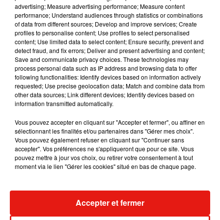
Musique
advertising; Measure advertising performance; Measure content
performance; Understand audiences through statistics or combinations
of data from different sources; Develop and improve services; Create
profiles to personalise content; Use profiles to select personalised
Benny Blanco invite Selena Gomez et
content; Use limited data to select content; Ensure security, prevent and
Becky G sur son nouveau single
detect fraud, and fix errors; Deliver and present advertising and content;
5 août 2026
Save and communicate privacy choices. These technologies may
process personal data such as IP address and browsing data to offer
following functionalities: Identify devices based on information actively
requested; Use precise geolocation data; Match and combine data from
other data sources; Link different devices; Identify devices based on
Tiny Desk invite Charlie Puth pour une
information transmitted automatically.
live session solaire
4 août 2026
Vous pouvez accepter en cliquant sur "Accepter et fermer", ou affiner en
sélectionnant les finalités et/ou partenaires dans "Gérer mes choix".
Vous pouvez également refuser en cliquant sur "Continuer sans
accepter". Vos préférences ne s'appliqueront que pour ce site. Vous
pouvez mettre à jour vos choix, ou retirer votre consentement à tout
moment via le lien "Gérer les cookies" situé en bas de chaque page.
Ariana Grande prendra une pause après
sa tournée mondiale
4 août 2026
Accepter et fermer