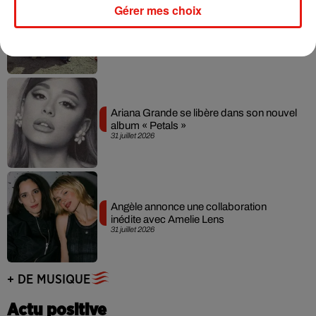
Gérer mes choix
Grand Corps Malade emmène Styleto
en road-trip dans son nouveau clip
31 juillet 2026
Ariana Grande se libère dans son nouvel
album « Petals »
31 juillet 2026
Angèle annonce une collaboration
inédite avec Amelie Lens
31 juillet 2026
+ DE MUSIQUE
Actu positive