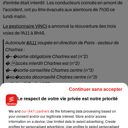
d'entrée était interdit. Les conducteurs coincés en amont de
l'accident, ont pu être évacués aux alentours de 7h30 ce
lundi matin.
Le gestionnaire VINCI
a annoncé la réouverture des trois
voies de l'A11 à 8h45.
Autoroute
#A11
coupée en direction de Paris - secteur de
Chartres :
�~�️sortie obligatoire Chartres est (n°2)
�:️accès interdit Chartres est (n°2)
�~�️sortie conseillée Chartres centre (n°3)
�xa�accès déconseillé Chatres centre (n°3)
+ d'infos
@Radio1077
Continuer sans accepter
— VINCI Autoroutes (@VINCIAutoroutes)
9 septembre
Le respect de votre vie privée est notre priorité
2019
We and
our (447) partners
do the following data processing based on
your consent and/or our legitimate interest: Store and/or access
information on a device; Use limited data to select advertising; Create
profiles for personalised advertising; Use profiles to select personalised