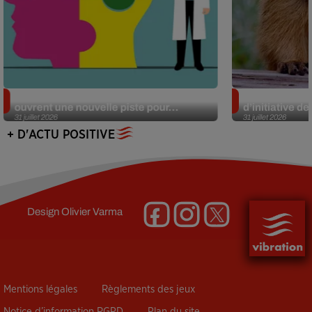
Alzheimer : des chercheurs japonais
Des marmottes
ouvrent une nouvelle piste pour...
d’initiative d
31 juillet 2026
31 juillet 2026
+ D'ACTU POSITIVE
Design
Olivier Varma
Mentions légales
Règlements des jeux
Notice d’information RGPD
Plan du site