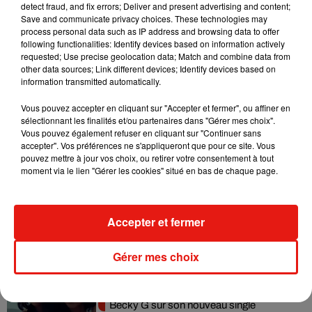
detect fraud, and fix errors; Deliver and present advertising and content;
Madonna sort enfin le remix de « Love
Save and communicate privacy choices. These technologies may
Sensation » avec Kylie Minogue
process personal data such as IP address and browsing data to offer
7 août 2026
following functionalities: Identify devices based on information actively
requested; Use precise geolocation data; Match and combine data from
other data sources; Link different devices; Identify devices based on
information transmitted automatically.
Tayc et Didi B dévoilent le single le plus
Vous pouvez accepter en cliquant sur "Accepter et fermer", ou affiner en
dansant de l’année
sélectionnant les finalités et/ou partenaires dans "Gérer mes choix".
7 août 2026
Vous pouvez également refuser en cliquant sur "Continuer sans
accepter". Vos préférences ne s'appliqueront que pour ce site. Vous
pouvez mettre à jour vos choix, ou retirer votre consentement à tout
moment via le lien "Gérer les cookies" situé en bas de chaque page.
Angèle et Amélie Lens dévoilent leur
collaboration tant attendue
Accepter et fermer
7 août 2026
Gérer mes choix
Benny Blanco invite Selena Gomez et
Becky G sur son nouveau single