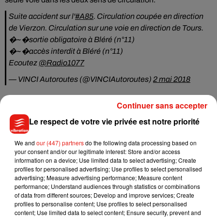
Suite accident sur l'
#A85
. Circulation coupée en direction
de Vierzon. Circulation sur une voie en direction de Tours.
�~�️sortie obligatoire à Bléré (n°11)
�~�️accès interdit à Bléré (n°11)
Ecoutez
@Radio1077
— VINCI Autoroutes (@VINCIAutoroutes)
2 mai 2018
Continuer sans accepter
Le respect de votre vie privée est notre priorité
Musique
We and
our (447) partners
do the following data processing based on
your consent and/or our legitimate interest: Store and/or access
information on a device; Use limited data to select advertising; Create
Julien Lieb s’essaye à la vie de chatelain
profiles for personalised advertising; Use profiles to select personalised
dans son nouveau clip
advertising; Measure advertising performance; Measure content
7 août 2026
performance; Understand audiences through statistics or combinations
of data from different sources; Develop and improve services; Create
profiles to personalise content; Use profiles to select personalised
content; Use limited data to select content; Ensure security, prevent and