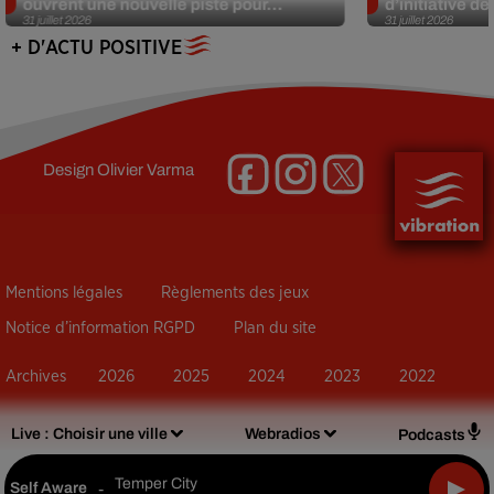
ouvrent une nouvelle piste pour...
d’initiative d
31 juillet 2026
31 juillet 2026
+ D'ACTU POSITIVE
Design
Olivier Varma
Mentions légales
Règlements des jeux
Notice d’information RGPD
Plan du site
Archives
2026
2025
2024
2023
2022
Live :
Choisir une ville
Webradios
Podcasts
Temper City
Self Aware
-