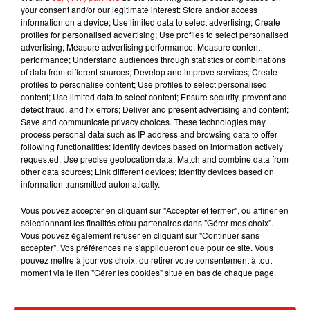
haute couture.
your consent and/or our legitimate interest: Store and/or access
information on a device; Use limited data to select advertising; Create
profiles for personalised advertising; Use profiles to select personalised
advertising; Measure advertising performance; Measure content
performance; Understand audiences through statistics or combinations
of data from different sources; Develop and improve services; Create
Musique
profiles to personalise content; Use profiles to select personalised
content; Use limited data to select content; Ensure security, prevent and
detect fraud, and fix errors; Deliver and present advertising and content;
Save and communicate privacy choices. These technologies may
Julien Lieb s’essaye à la vie de chatelain
process personal data such as IP address and browsing data to offer
dans son nouveau clip
following functionalities: Identify devices based on information actively
7 août 2026
requested; Use precise geolocation data; Match and combine data from
other data sources; Link different devices; Identify devices based on
information transmitted automatically.
Vous pouvez accepter en cliquant sur "Accepter et fermer", ou affiner en
Madonna sort enfin le remix de « Love
sélectionnant les finalités et/ou partenaires dans "Gérer mes choix".
Sensation » avec Kylie Minogue
Vous pouvez également refuser en cliquant sur "Continuer sans
7 août 2026
accepter". Vos préférences ne s'appliqueront que pour ce site. Vous
pouvez mettre à jour vos choix, ou retirer votre consentement à tout
moment via le lien "Gérer les cookies" situé en bas de chaque page.