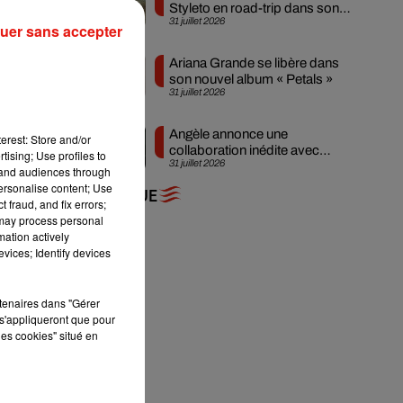
Styleto en road-trip dans son
31 juillet 2026
nouveau clip
uer sans accepter
s
Ariana Grande se libère dans
son nouvel album « Petals »
31 juillet 2026
e
Angèle annonce une
erest: Store and/or
collaboration inédite avec
tising; Use profiles to
31 juillet 2026
Amelie Lens
tand audiences through
personalise content; Use
 a
+ DE MUSIQUE
 fraud, and fix errors;
 may process personal
mation actively
vices; Identify devices
rtenaires dans "Gérer
s'appliqueront que pour
ité
les cookies" situé en
 à