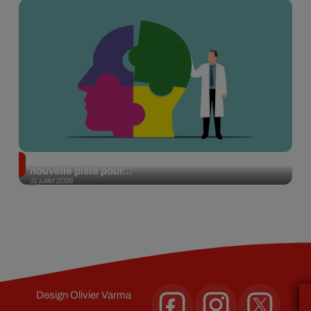
Alzheimer : des chercheurs japonais ouvrent une
nouvelle piste pour...
31 juillet 2026
Design
Olivier Varma