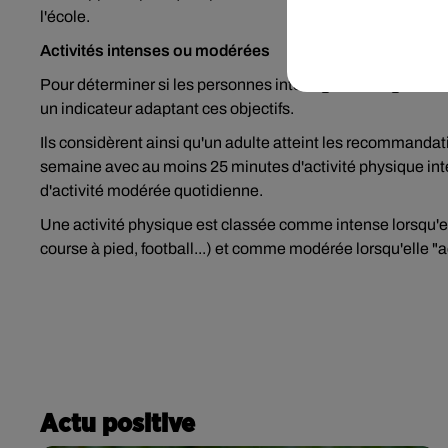
l'école.
Activités intenses ou modérées
Pour déterminer si les personnes interrogées atteignent 
un indicateur adaptant ces objectifs.
Ils considèrent ainsi qu'un adulte atteint les recommandati
semaine avec au moins 25 minutes d'activité physique int
d'activité modérée quotidienne.
Une activité physique est classée comme intense lorsqu'e
course à pied, football...) et comme modérée lorsqu'elle "
Actu positive