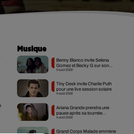
Musique
t
Benny Blanco invite Selena
Gomez et Becky G sur son
5 août 2026
nouveau single
Tiny Desk invite Charlie Puth
pour une live session solaire
4 août 2026
e
Ariana Grande prendra une
pause après sa tournée
4 août 2026
mondiale
Grand Corps Malade emmène