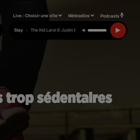
Live :
Choisir une ville
Webradios
Podcasts
-
Pierre De Maere
Je Pense A Vous
s trop sédentaires