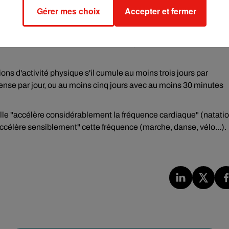
Gérer mes choix
Accepter et fermer
ou non les recommandations de l'OMS, les chercheurs ont constru
ons d'activité physique s'il cumule au moins trois jours par
ense par jour, ou au moins cinq jours avec au moins 30 minutes
lle "accélère considérablement la fréquence cardiaque" (natatio
accélère sensiblement" cette fréquence (marche, danse, vélo...).