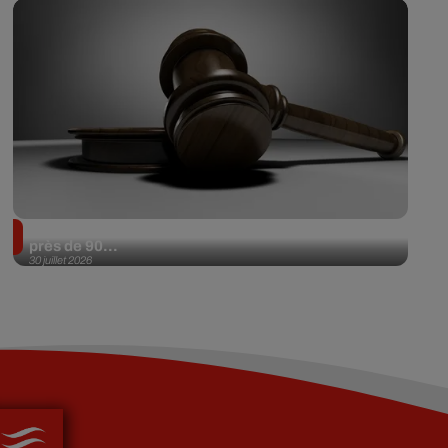
Il achète une veste 3 dollars en friperie et la revend
près de 90...
30 juillet 2026