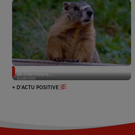
Des marmottes sur OnlyFans : la drôle d’initiative
de chercheurs...
31 juillet 2026
+ D'ACTU POSITIVE