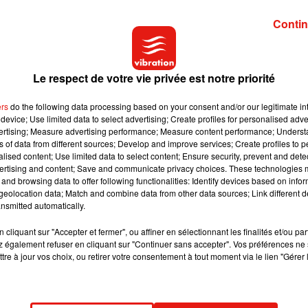
006-2007, mais une chute chez les femmes, puisque dans cette
Contin
 recommandations en matière d'activité physique, soulignent le
arité sont des facteurs de risque majeurs de maladies non
Le respect de votre vie privée est notre priorité
 "seulement la moitié des garçons et un tiers des filles" avec un
c une intensité "modérée à forte", "sans évolution depuis 2006".
ers
do the following data processing based on your consent and/or our legitimate int
device; Use limited data to select advertising; Create profiles for personalised adver
vertising; Measure advertising performance; Measure content performance; Unders
ns of data from different sources; Develop and improve services; Create profiles to 
en particulier que "le temps quotidien passé devant les écrans
alised content; Use limited data to select content; Ensure security, prevent and detect
ultes que chez les enfants".
ertising and content; Save and communicate privacy choices. These technologies
and browsing data to offer following functionalities: Identify devices based on infor
 jour devant un écran en dehors de leur activité professionnelle,
eolocation data; Match and combine data from other data sources; Link different de
e augmentation "davantage marquée chez les femmes".
nsmitted automatically.
cran, chaque jour, est passé dans le même temps de 66% à 77%.
cliquant sur "Accepter et fermer", ou affiner en sélectionnant les finalités et/ou pa
 également refuser en cliquant sur "Continuer sans accepter". Vos préférences ne 
nté publique visant conjointement à augmenter le niveau d'activ
tre à jour vos choix, ou retirer votre consentement à tout moment via le lien "Gérer 
ion", conclut-elle.
sociales dans l'accès aux activités physiques de loisirs, de
voriser le recours aux modes de transports "actifs" pour se rendre