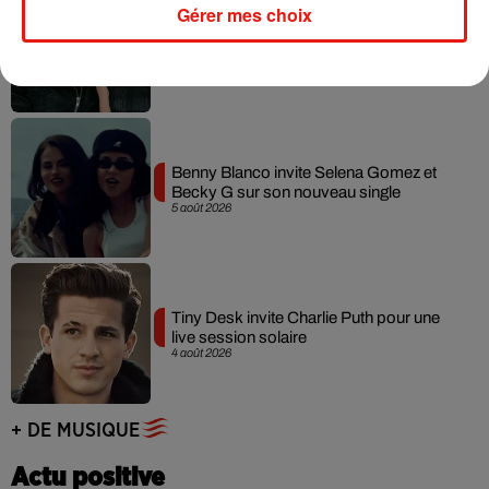
Gérer mes choix
Angèle et Amélie Lens dévoilent leur
collaboration tant attendue
7 août 2026
Benny Blanco invite Selena Gomez et
Becky G sur son nouveau single
5 août 2026
Tiny Desk invite Charlie Puth pour une
live session solaire
4 août 2026
+ DE MUSIQUE
Actu positive