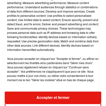
Musique
advertising; Measure advertising performance; Measure content
performance; Understand audiences through statistics or combinations
of data from different sources; Develop and improve services; Create
profiles to personalise content; Use profiles to select personalised
Julien Lieb s’essaye à la vie de chatelain
content; Use limited data to select content; Ensure security, prevent and
dans son nouveau clip
detect fraud, and fix errors; Deliver and present advertising and content;
7 août 2026
Save and communicate privacy choices. These technologies may
process personal data such as IP address and browsing data to offer
following functionalities: Identify devices based on information actively
requested; Use precise geolocation data; Match and combine data from
other data sources; Link different devices; Identify devices based on
Madonna sort enfin le remix de « Love
information transmitted automatically.
Sensation » avec Kylie Minogue
7 août 2026
Vous pouvez accepter en cliquant sur "Accepter et fermer", ou affiner en
sélectionnant les finalités et/ou partenaires dans "Gérer mes choix".
Vous pouvez également refuser en cliquant sur "Continuer sans
accepter". Vos préférences ne s'appliqueront que pour ce site. Vous
pouvez mettre à jour vos choix, ou retirer votre consentement à tout
moment via le lien "Gérer les cookies" situé en bas de chaque page.
Tayc et Didi B dévoilent le single le plus
dansant de l’année
7 août 2026
Accepter et fermer