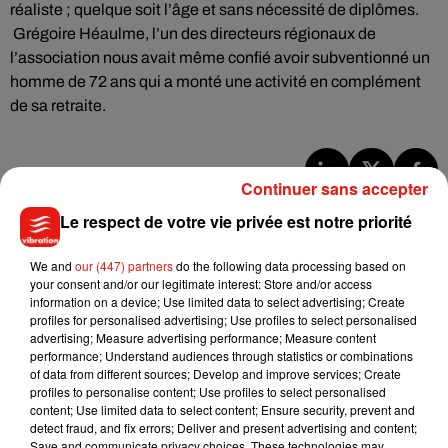
réaliste ; quelque soit l’âge et sans nécessité de diplômes.
Grégoire Héaulme, l’un des directeurs régionaux de
l’association nous avait même confié avoir subventionné un
homme de 72 ans qui a monté une activité en complément
de sa retraite.
Continuer sans accepter
Musique
Le respect de votre vie privée est notre priorité
We and
our (447) partners
do the following data processing based on
Benny Blanco invite Selena Gomez et
your consent and/or our legitimate interest: Store and/or access
Becky G sur son nouveau single
information on a device; Use limited data to select advertising; Create
5 août 2026
profiles for personalised advertising; Use profiles to select personalised
advertising; Measure advertising performance; Measure content
performance; Understand audiences through statistics or combinations
of data from different sources; Develop and improve services; Create
profiles to personalise content; Use profiles to select personalised
content; Use limited data to select content; Ensure security, prevent and
Tiny Desk invite Charlie Puth pour une
detect fraud, and fix errors; Deliver and present advertising and content;
live session solaire
4 août 2026
Save and communicate privacy choices. These technologies may