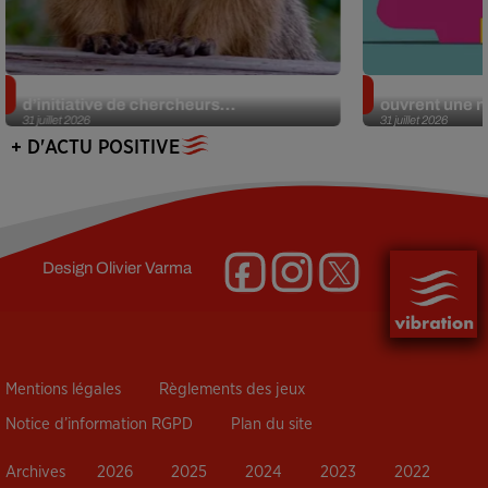
Des marmottes sur OnlyFans : la drôle
Alzheimer : d
d’initiative de chercheurs...
ouvrent une no
31 juillet 2026
31 juillet 2026
+ D'ACTU POSITIVE
Design
Olivier Varma
Mentions légales
Règlements des jeux
Notice d’information RGPD
Plan du site
Archives
2026
2025
2024
2023
2022