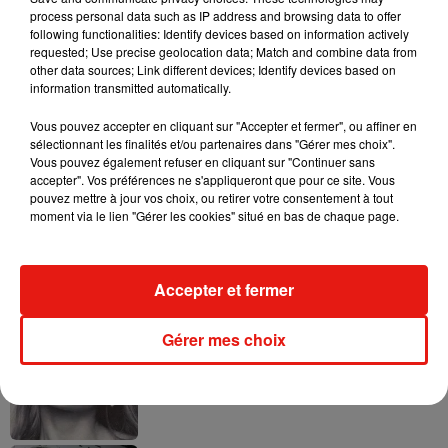
process personal data such as IP address and browsing data to offer
following functionalities: Identify devices based on information actively
requested; Use precise geolocation data; Match and combine data from
other data sources; Link different devices; Identify devices based on
information transmitted automatically.
Ariana Grande prendra une pause après
sa tournée mondiale
Vous pouvez accepter en cliquant sur "Accepter et fermer", ou affiner en
4 août 2026
sélectionnant les finalités et/ou partenaires dans "Gérer mes choix".
Vous pouvez également refuser en cliquant sur "Continuer sans
accepter". Vos préférences ne s'appliqueront que pour ce site. Vous
pouvez mettre à jour vos choix, ou retirer votre consentement à tout
moment via le lien "Gérer les cookies" situé en bas de chaque page.
Grand Corps Malade emmène Styleto
en road-trip dans son nouveau clip
31 juillet 2026
Accepter et fermer
Gérer mes choix
Ariana Grande se libère dans son nouvel
album « Petals »
31 juillet 2026