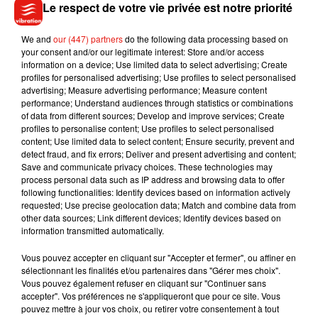
Le respect de votre vie privée est notre priorité
We and
our (447) partners
do the following data processing based on
your consent and/or our legitimate interest: Store and/or access
information on a device; Use limited data to select advertising; Create
Une publication partagée par Adriana Karembeu (@adrianakarembeusklenarikova)
profiles for personalised advertising; Use profiles to select personalised
advertising; Measure advertising performance; Measure content
performance; Understand audiences through statistics or combinations
of data from different sources; Develop and improve services; Create
profiles to personalise content; Use profiles to select personalised
content; Use limited data to select content; Ensure security, prevent and
detect fraud, and fix errors; Deliver and present advertising and content;
Musique
Save and communicate privacy choices. These technologies may
process personal data such as IP address and browsing data to offer
following functionalities: Identify devices based on information actively
requested; Use precise geolocation data; Match and combine data from
Benny Blanco invite Selena Gomez et
other data sources; Link different devices; Identify devices based on
Becky G sur son nouveau single
information transmitted automatically.
5 août 2026
Vous pouvez accepter en cliquant sur "Accepter et fermer", ou affiner en
sélectionnant les finalités et/ou partenaires dans "Gérer mes choix".
Vous pouvez également refuser en cliquant sur "Continuer sans
accepter". Vos préférences ne s'appliqueront que pour ce site. Vous
pouvez mettre à jour vos choix, ou retirer votre consentement à tout
Tiny Desk invite Charlie Puth pour une