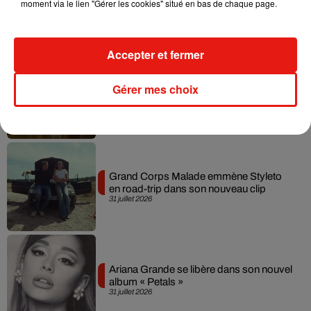
moment via le lien "Gérer les cookies" situé en bas de chaque page.
live session solaire
4 août 2026
Accepter et fermer
Ariana Grande prendra une pause après
Gérer mes choix
sa tournée mondiale
4 août 2026
Grand Corps Malade emmène Styleto
en road-trip dans son nouveau clip
31 juillet 2026
Ariana Grande se libère dans son nouvel
album « Petals »
31 juillet 2026