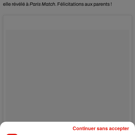
elle révélé à
Paris Match
.
Félicitations aux parents !
Continuer sans accepter