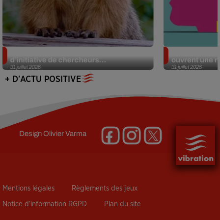
Des marmottes sur OnlyFans : la drôle
Alzheimer : d
d’initiative de chercheurs...
ouvrent une no
31 juillet 2026
31 juillet 2026
+ D'ACTU POSITIVE
Design
Olivier Varma
Mentions légales
Règlements des jeux
Notice d’information RGPD
Plan du site