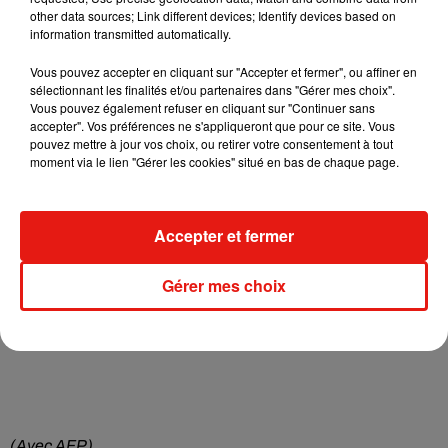
Un des clients d'"Haurus", jugé également à ses côtés - un
other data sources; Link different devices; Identify devices based on
information transmitted automatically.
homme connu dans le milieu du banditisme marseillais -, a,
lui, été condamné à trois ans de prison avec mandat de
Vous pouvez accepter en cliquant sur "Accepter et fermer", ou affiner en
dépôt "compte tenu de ses antécédents judiciaires".
sélectionnant les finalités et/ou partenaires dans "Gérer mes choix".
Vous pouvez également refuser en cliquant sur "Continuer sans
accepter". Vos préférences ne s'appliqueront que pour ce site. Vous
Il avait demandé à "Haurus" de lui donner des informations
pouvez mettre à jour vos choix, ou retirer votre consentement à tout
permettant de localiser plusieurs personnes, dont certaines
moment via le lien "Gérer les cookies" situé en bas de chaque page.
ont été retrouvées mortes.
Ce volet de l'affaire, toujours en cours d'instruction à
Accepter et fermer
Marseille, vaut à "Haurus" une autre mise en examen pour
corruption passive et association de malfaiteurs en vue de
Gérer mes choix
commettre des crimes en bande organisée.
(Avec AFP)