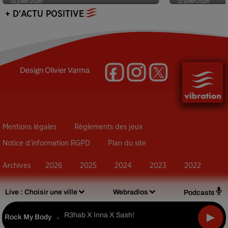
31 juillet 2026
31 juillet 2026
+ D'ACTU POSITIVE
Design
Olivier Varma
Mentions légales
Règlements des jeux
Notice d’information RGPD
Plan du site
Archives
2026
2025
2024
2023
2022
Live :
Choisir une ville
Webradios
Podcasts
R3hab X Inna X Sash!
Rock My Body
-