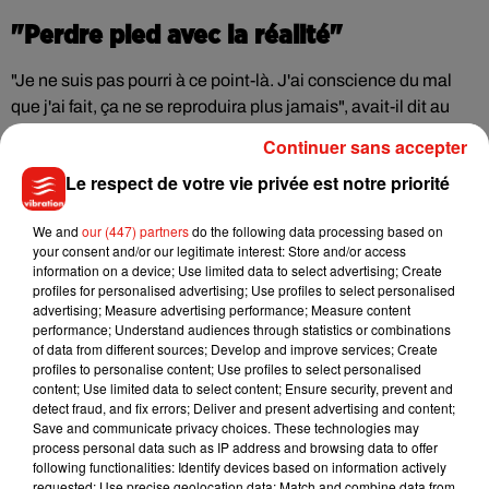
"Perdre pied avec la réalité"
"Je ne suis pas pourri à ce point-là. J'ai conscience du mal
que j'ai fait, ça ne se reproduira plus jamais", avait-il dit au
tribunal, décrivant une forme "d'addiction" qui lui avait fait
Continuer sans accepter
"perdre pied avec la réalité".
Le respect de votre vie privée est notre priorité
Il avait rappelé qu'il n'avait pas vendu d'informations tirées
We and
our (447) partners
do the following data processing based on
de la base de renseignement de la DGSI, "Cristina", et qu'il
your consent and/or our legitimate interest: Store and/or access
avait simplement utilisé des fichiers auxquels tous les
information on a device; Use limited data to select advertising; Create
policiers avaient accès.
profiles for personalised advertising; Use profiles to select personalised
advertising; Measure advertising performance; Measure content
performance; Understand audiences through statistics or combinations
Son compagnon, accusé d'être son complice, a lui été
of data from different sources; Develop and improve services; Create
condamné à trois ans dont deux avec sursis mais relaxé du
profiles to personalise content; Use profiles to select personalised
content; Use limited data to select content; Ensure security, prevent and
chef de complicité. Il est ressorti libre.
detect fraud, and fix errors; Deliver and present advertising and content;
Save and communicate privacy choices. These technologies may
process personal data such as IP address and browsing data to offer
Certaines personnes retrouvées mortes
following functionalities: Identify devices based on information actively
requested; Use precise geolocation data; Match and combine data from