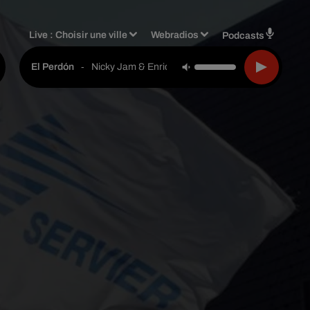
Live :
Choisir une ville
Webradios
Podcasts
-
Nicky Jam & Enrique Iglesias
El Perdón