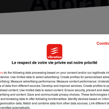
ont été condamnés pour la première fois au civil pou
Contin
n sachant qu'il était défectueux.
 hauteur de 7 600€.
Le respect de votre vie privée est notre priorité
ers
do the following data processing based on your consent and/or our legitimate int
device; Use limited data to select advertising; Create profiles for personalised adver
vertising; Measure advertising performance; Measure content performance; Unders
ns of data from different sources; Develop and improve services; Create profiles to 
alised content; Use limited data to select content; Ensure security, prevent and detect
ertising and content; Save and communicate privacy choices. These technologies
and browsing data to offer following functionalities: Identify devices based on infor
eolocation data; Match and combine data from other data sources; Link different de
nsmitted automatically.