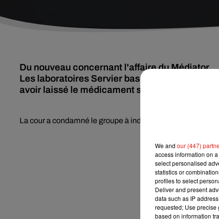
Du nouveau concernant l'affaire du Médiator.
Les laboratoires Servier basés dans le Loiret, 
avoir laissé le médicament sur le marché tout e
La cour a condamné le groupe à indemniser une patiente à
We and
our (447) partn
access information on a 
select personalised ad
statistics or combinatio
profiles to select person
Deliver and present adv
data such as IP address 
requested; Use precise g
based on information tra