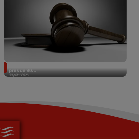
Il achète une veste 3 dollars en friperie et la revend
près de 90...
30 juillet 2026