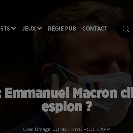
STS
JEUX
RÉGIE PUB
CONTACT
: Emmanuel Macron cibl
espion ?
Crédit image:
JOHN THYS / POOL / AFP