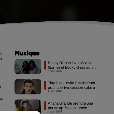
a
Musique
te
Benny Blanco invite Selena
Gomez et Becky G sur son
5 août 2026
nouveau single
Tiny Desk invite Charlie Puth
e
pour une live session solaire
4 août 2026
ar
Ariana Grande prendra une
pause après sa tournée
4 août 2026
mondiale