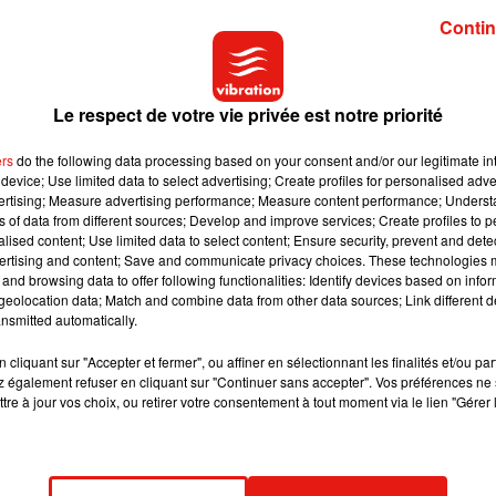
spionnage.
Contin
u faire d'enquête technique évidemment sur le téléphone
giciel, et donc "cela ne nous dit pas si le président a été
Le respect de votre vie privée est notre priorité
 Stories Laurent Richard sur la chaîne d'info
LCI
.
ers
do the following data processing based on your consent and/or our legitimate int
oute la lumière sera faite sur ces révélations de presse", a réagi 
device; Use limited data to select advertising; Create profiles for personalised adver
l'Etat avait été "potentiellement espionné" via Pegasus.
vertising; Measure advertising performance; Measure content performance; Unders
ns of data from different sources; Develop and improve services; Create profiles to 
alised content; Use limited data to select content; Ensure security, prevent and detect
e liste de 50 000 numéros de téléphone sélectionnés depuis 201
ertising and content; Save and communicate privacy choices. These technologies
cialise Pegasus) pour une surveillance potentielle et l'ont
and browsing data to offer following functionalities: Identify devices based on infor
eolocation data; Match and combine data from other data sources; Link different de
 son existence dimanche.
nsmitted automatically.
cliquant sur "Accepter et fermer", ou affiner en sélectionnant les finalités et/ou pa
 également refuser en cliquant sur "Continuer sans accepter". Vos préférences ne 
tre à jour vos choix, ou retirer votre consentement à tout moment via le lien "Gérer 
et son épouse, des ministres de premier plan, à l'époque où leur
ont Jean-Yves Le Drian, Christophe Castaner, Gérald Darmanin,