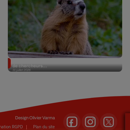
Des marmottes sur OnlyFans : la drôle d’initiative
de chercheurs...
31 juillet 2026
Design
Olivier Varma
rmation RGPD
Plan du site