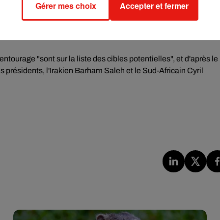
Gérer mes choix
Accepter et fermer
es comme François Bayrou, du MoDem, le député de La France
e président français n'est pas le seul chef d'Etat dont le
ourage "sont sur la liste des cibles potentielles", et d'après le
présidents, l'Irakien Barham Saleh et le Sud-Africain Cyril