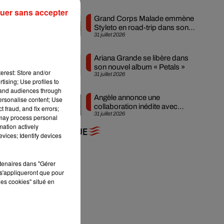
uer sans accepter
Grand Corps Malade emmène
Styleto en road-trip dans son
31 juillet 2026
nouveau clip
Ariana Grande se libère dans
son nouvel album « Petals »
erest: Store and/or
31 juillet 2026
la
tising; Use profiles to
tand audiences through
Angèle annonce une
personalise content; Use
collaboration inédite avec
 fraud, and fix errors;
6
31 juillet 2026
Amelie Lens
 may process personal
mation actively
+ DE MUSIQUE
vices; Identify devices
rtenaires dans "Gérer
s'appliqueront que pour
les cookies" situé en
s