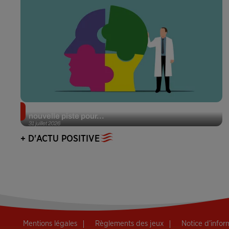
Alzheimer : des chercheurs japonais ouvrent une
nouvelle piste pour...
31 juillet 2026
+ D'ACTU POSITIVE
Mentions légales
Règlements des jeux
Notice d’info