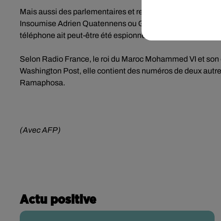
Mais aussi des parlementaires et responsables politiqu
Insoumise Adrien Quatennens ou Gilles Le Gendre (LREM). L
téléphone ait peut-être été espionné via Pegasus.
Selon Radio France, le roi du Maroc Mohammed VI et son ent
Washington Post, elle contient des numéros de deux autres 
Ramaphosa.
(Avec AFP)
Actu positive