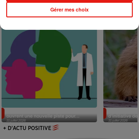
Actu positive
Gérer mes choix
Alzheimer : des chercheurs japonais
Des marmottes
ouvrent une nouvelle piste pour...
d’initiative d
31 juillet 2026
31 juillet 2026
+ D'ACTU POSITIVE