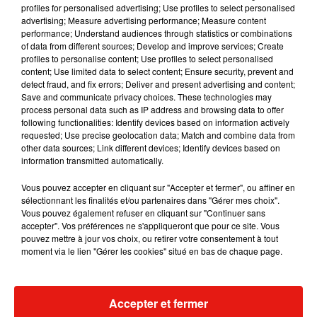
profiles for personalised advertising; Use profiles to select personalised
advertising; Measure advertising performance; Measure content
performance; Understand audiences through statistics or combinations
Angèle et Amélie Lens dévoilent leur
of data from different sources; Develop and improve services; Create
collaboration tant attendue
profiles to personalise content; Use profiles to select personalised
7 août 2026
content; Use limited data to select content; Ensure security, prevent and
detect fraud, and fix errors; Deliver and present advertising and content;
Save and communicate privacy choices. These technologies may
process personal data such as IP address and browsing data to offer
following functionalities: Identify devices based on information actively
requested; Use precise geolocation data; Match and combine data from
Benny Blanco invite Selena Gomez et
other data sources; Link different devices; Identify devices based on
Becky G sur son nouveau single
5 août 2026
information transmitted automatically.
Vous pouvez accepter en cliquant sur "Accepter et fermer", ou affiner en
sélectionnant les finalités et/ou partenaires dans "Gérer mes choix".
Vous pouvez également refuser en cliquant sur "Continuer sans
accepter". Vos préférences ne s'appliqueront que pour ce site. Vous
Tiny Desk invite Charlie Puth pour une
pouvez mettre à jour vos choix, ou retirer votre consentement à tout
live session solaire
moment via le lien "Gérer les cookies" situé en bas de chaque page.
4 août 2026
Accepter et fermer
+ DE MUSIQUE