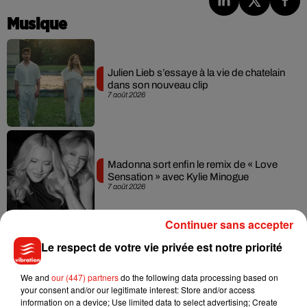
Musique
Julien Lieb s’essaye à la vie de chatelain
dans son nouveau clip
7 août 2026
Madonna sort enfin le remix de « Love
Sensation » avec Kylie Minogue
7 août 2026
Continuer sans accepter
Le respect de votre vie privée est notre priorité
Tayc et Didi B dévoilent le single le plus
dansant de l’année
We and
our (447) partners
do the following data processing based on
7 août 2026
your consent and/or our legitimate interest: Store and/or access
information on a device; Use limited data to select advertising; Create