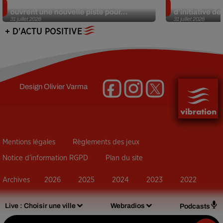
Alzheimer : des chercheurs japonais
Des marmottes
ouvrent une nouvelle piste pour...
d’initiative d
31 juillet 2026
31 juillet 2026
+ D'ACTU POSITIVE
Design
Olivier Varma
Mentions légales
Règlements des jeux
Notice d’information RGPD
Plan du site
Archives
2026
2025
2024
2023
2022
Live :
Choisir une ville
Webradios
Podcasts