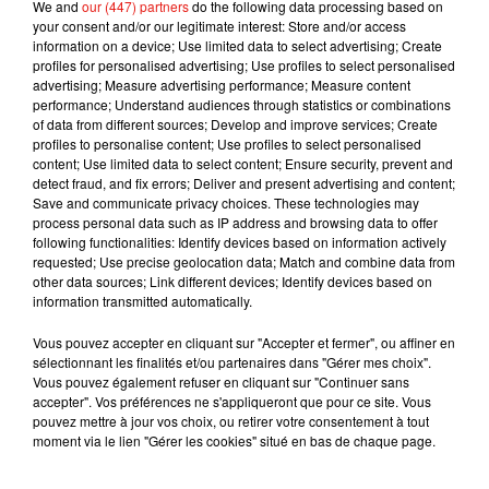
We and
our (447) partners
do the following data processing based on
Le ministre de l'Intérieur Gérald Darmanin avait réagi à cette
your consent and/or our legitimate interest: Store and/or access
agression, dénonçant des images "insupportables".
information on a device; Use limited data to select advertising; Create
profiles for personalised advertising; Use profiles to select personalised
advertising; Measure advertising performance; Measure content
performance; Understand audiences through statistics or combinations
of data from different sources; Develop and improve services; Create
Musique
profiles to personalise content; Use profiles to select personalised
content; Use limited data to select content; Ensure security, prevent and
detect fraud, and fix errors; Deliver and present advertising and content;
Save and communicate privacy choices. These technologies may
process personal data such as IP address and browsing data to offer
Julien Lieb s’essaye à la vie de chatelain
following functionalities: Identify devices based on information actively
dans son nouveau clip
7 août 2026
requested; Use precise geolocation data; Match and combine data from
other data sources; Link different devices; Identify devices based on
information transmitted automatically.
Vous pouvez accepter en cliquant sur "Accepter et fermer", ou affiner en
sélectionnant les finalités et/ou partenaires dans "Gérer mes choix".
Madonna sort enfin le remix de « Love
Vous pouvez également refuser en cliquant sur "Continuer sans
Sensation » avec Kylie Minogue
accepter". Vos préférences ne s'appliqueront que pour ce site. Vous
7 août 2026
pouvez mettre à jour vos choix, ou retirer votre consentement à tout
moment via le lien "Gérer les cookies" situé en bas de chaque page.