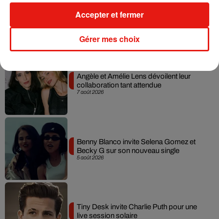
Tayc et Didi B dévoilent le single le plus
Accepter et fermer
dansant de l’année
7 août 2026
Gérer mes choix
Angèle et Amélie Lens dévoilent leur
collaboration tant attendue
7 août 2026
Benny Blanco invite Selena Gomez et
Becky G sur son nouveau single
5 août 2026
Tiny Desk invite Charlie Puth pour une
live session solaire