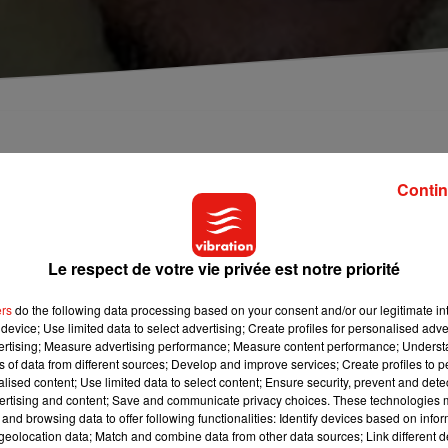
igné à Auxerre, au centre de formation du club ⬦
Contin
ovembre dernier ? Son passage avait surpris les habitants, qui
 effet, le fondateur du groupe de rap NTM n’y a pas fait escale p
Le respect de votre vie privée est notre priorité
ers
do the following data processing based on your consent and/or our legitimate int
fils de l’artiste participait alors à une séance d’entraînement au c
device; Use limited data to select advertising; Create profiles for personalised adver
re du jeune gardien de but U14 à l’AJ Auxerre ! Il intégrera le
vertising; Measure advertising performance; Measure content performance; Unders
ns of data from different sources; Develop and improve services; Create profiles to 
alised content; Use limited data to select content; Ensure security, prevent and detect
ertising and content; Save and communicate privacy choices. These technologies
and browsing data to offer following functionalities: Identify devices based on infor
eolocation data; Match and combine data from other data sources; Link different de