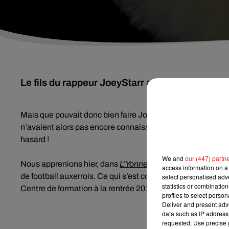
Le fils du rappeur JoeyStarr a officiellement s
Mais que pouvait donc bien faire JoeyStarr à Auxerre en n
n’avaient alors pas encore connaissance de la nouvelle. En
hasard !
We and
our (447) partn
Nous apprenions hier, dans
L’Yonne Républicaine
, que le 
access information on a 
de football auxerrois. Ce qui s’est concrétisé par la signatu
select personalised ad
statistics or combinatio
Centre de formation à la rentrée 2019.
profiles to select person
Deliver and present adv
data such as IP address 
requested; Use precise g