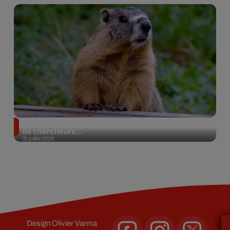
Des marmottes sur OnlyFans : la drôle d’initiative
de chercheurs...
31 juillet 2026
Design
Olivier Varma