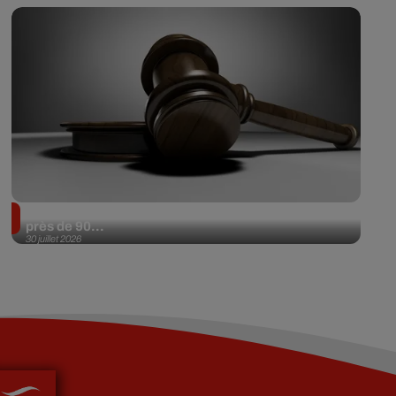
Il achète une veste 3 dollars en friperie et la revend
près de 90...
30 juillet 2026