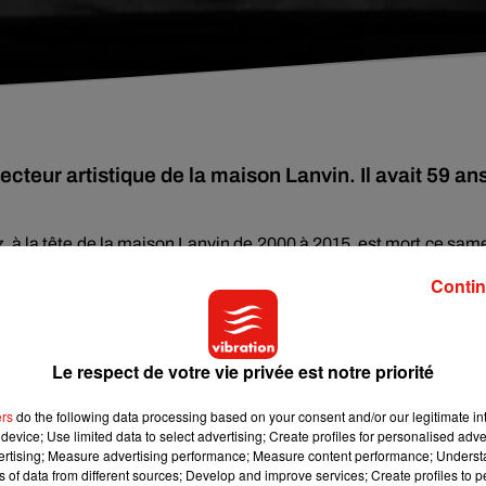
ecteur artistique de la maison Lanvin. Il avait 59 an
az, à la tête de la maison Lanvin de 2000 à 2015, est mort ce sam
du groupe de luxe Richemont avec qui il s’était récemment asso
Contin
 Alber Elbaz a succombé à la Covid-19.
« C’est sous le choc et a
Alber (…). C’était un homme d’une chaleur exceptionnelle. Il ét
 la beauté et de l’empathie laisseront une marque indélébile »
Le respect de votre vie privée est notre priorité
lunettes et son fameux nœud papillon, a marqué la mode avec 
ers
do the following data processing based on your consent and/or our legitimate int
device; Use limited data to select advertising; Create profiles for personalised adver
 stars hollywoodiennes, comme Natalie Portman. Il a aussi collab
vertising; Measure advertising performance; Measure content performance; Unders
Valentin ou encore présenté une collection capsule pour H&M
ns of data from different sources; Develop and improve services; Create profiles to 