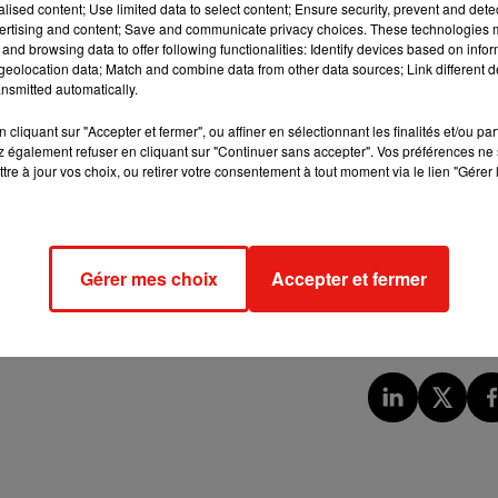
n du 20e anniversaire de Disneyland Paris.
alised content; Use limited data to select content; Ensure security, prevent and detect
ertising and content; Save and communicate privacy choices. These technologies
ou anonymes, lui rendent hommage sur la toile, à l’instar de Pas
and browsing data to offer following functionalities: Identify devices based on infor
e couture et de la mode en France ou encore le magazine Vogue.
eolocation data; Match and combine data from other data sources; Link different de
nsmitted automatically.
e et grand artiste, intensément attaché au savoir-faire, voulant
cliquant sur "Accepter et fermer", ou affiner en sélectionnant les finalités et/ou pa
ité. Il avait tant de talent et aussi du génie. Immense tristesse.
 également refuser en cliquant sur "Continuer sans accepter". Vos préférences ne 
tre à jour vos choix, ou retirer votre consentement à tout moment via le lien "Gérer 
mode de son élégante esthétique couture et délicatement
chez
@theAZFactory
est décédé ce samedi à l’âge de 59 ans.
Gérer mes choix
Accepter et fermer