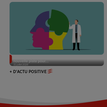
Alzheimer : des chercheurs japonais ouvrent une
nouvelle piste pour...
31 juillet 2026
+ D'ACTU POSITIVE