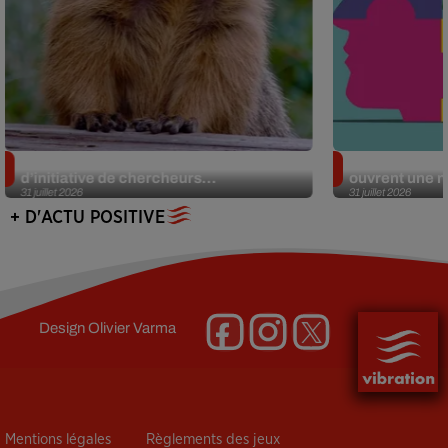
Des marmottes sur OnlyFans : la drôle
Alzheimer : d
d’initiative de chercheurs...
ouvrent une no
31 juillet 2026
31 juillet 2026
+ D'ACTU POSITIVE
Design
Olivier Varma
Mentions légales
Règlements des jeux