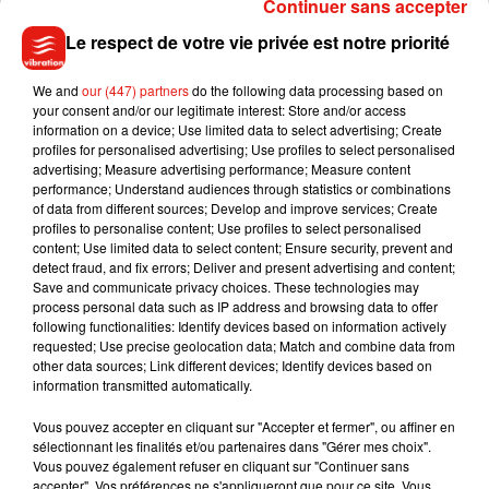
Continuer sans accepter
Le respect de votre vie privée est notre priorité
Tiny Desk invite Charlie Puth pour une
live session solaire
4 août 2026
We and
our (447) partners
do the following data processing based on
your consent and/or our legitimate interest: Store and/or access
information on a device; Use limited data to select advertising; Create
profiles for personalised advertising; Use profiles to select personalised
advertising; Measure advertising performance; Measure content
performance; Understand audiences through statistics or combinations
Ariana Grande prendra une pause après
of data from different sources; Develop and improve services; Create
sa tournée mondiale
profiles to personalise content; Use profiles to select personalised
4 août 2026
content; Use limited data to select content; Ensure security, prevent and
detect fraud, and fix errors; Deliver and present advertising and content;
Save and communicate privacy choices. These technologies may
process personal data such as IP address and browsing data to offer
following functionalities: Identify devices based on information actively
Grand Corps Malade emmène Styleto
requested; Use precise geolocation data; Match and combine data from
en road-trip dans son nouveau clip
other data sources; Link different devices; Identify devices based on
31 juillet 2026
information transmitted automatically.
Vous pouvez accepter en cliquant sur "Accepter et fermer", ou affiner en
sélectionnant les finalités et/ou partenaires dans "Gérer mes choix".
Vous pouvez également refuser en cliquant sur "Continuer sans
Ariana Grande se libère dans son nouvel
accepter". Vos préférences ne s'appliqueront que pour ce site. Vous