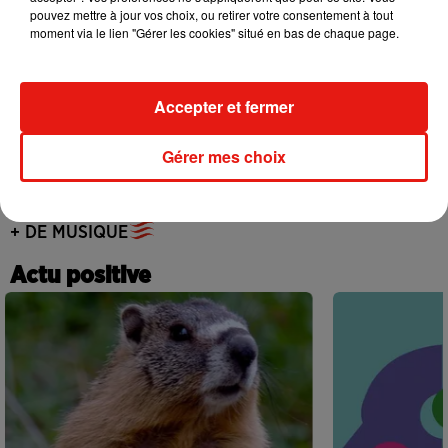
album « Petals »
pouvez mettre à jour vos choix, ou retirer votre consentement à tout
31 juillet 2026
moment via le lien "Gérer les cookies" situé en bas de chaque page.
Accepter et fermer
Angèle annonce une collaboration
inédite avec Amelie Lens
Gérer mes choix
31 juillet 2026
+ DE MUSIQUE
Actu positive