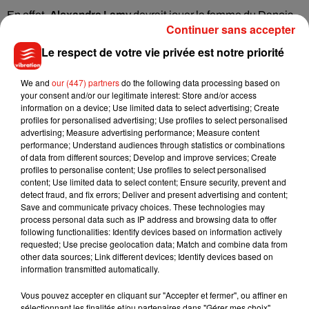
En effet,
Alexandra Lamy
devrait jouer la femme du Danois
Continuer sans accepter
dans une future série, pour l'heure gardée secrète.
"Je vais
faire une série pour l'international avec l'acteur de 'Game of
Le respect de votre vie privée est notre priorité
Thrones'
qui joue Jaime Lannister. On formera un couple et
normalement, nous devons démarrer début 2020"
, a confié
We and
our (447) partners
do the following data processing based on
your consent and/or our legitimate interest: Store and/or access
l'actrice française au journal
Midi Libre
. Si la comédienne n'a
information on a device; Use limited data to select advertising; Create
donné aucune autre information supplémentaire quant à ce
profiles for personalised advertising; Use profiles to select personalised
nouveau projet télévisuel, les fans de
Game of Thrones
advertising; Measure advertising performance; Measure content
performance; Understand audiences through statistics or combinations
pourront enfin retrouver Nikolaj Coster-Waldau sur le petit
of data from different sources; Develop and improve services; Create
écran après la fin de leur série favorite diffusée au printemps
profiles to personalise content; Use profiles to select personalised
dernier sur HBO.
content; Use limited data to select content; Ensure security, prevent and
detect fraud, and fix errors; Deliver and present advertising and content;
Save and communicate privacy choices. These technologies may
process personal data such as IP address and browsing data to offer
following functionalities: Identify devices based on information actively
requested; Use precise geolocation data; Match and combine data from
Musique
other data sources; Link different devices; Identify devices based on
information transmitted automatically.
Vous pouvez accepter en cliquant sur "Accepter et fermer", ou affiner en
Julien Lieb s’essaye à la vie de chatelain
sélectionnant les finalités et/ou partenaires dans "Gérer mes choix".