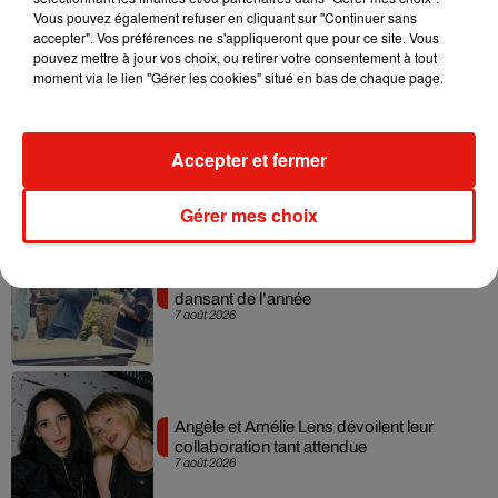
dans son nouveau clip
Vous pouvez également refuser en cliquant sur "Continuer sans
7 août 2026
accepter". Vos préférences ne s'appliqueront que pour ce site. Vous
pouvez mettre à jour vos choix, ou retirer votre consentement à tout
moment via le lien "Gérer les cookies" situé en bas de chaque page.
Madonna sort enfin le remix de « Love
Sensation » avec Kylie Minogue
Accepter et fermer
7 août 2026
Gérer mes choix
Tayc et Didi B dévoilent le single le plus
dansant de l’année
7 août 2026
Angèle et Amélie Lens dévoilent leur
collaboration tant attendue
7 août 2026