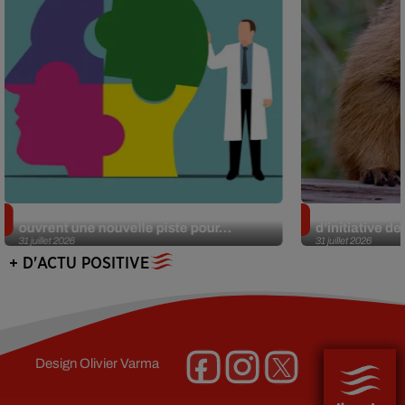
Alzheimer : des chercheurs japonais
Des marmottes
ouvrent une nouvelle piste pour...
d’initiative d
31 juillet 2026
31 juillet 2026
+ D'ACTU POSITIVE
Design
Olivier Varma