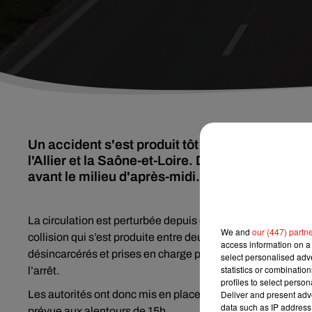
Un accident s'est produit tôt ce matin sur la R
l'Allier et la Saône-et-Loire. Deux poids lourds
avant le milieu d'après-midi.
La circulation est perturbée depuis ce matin sur la RCEA d
We and
our (447) partn
collision qui s’est produite entre deux poids lourds à hau
access information on a 
désincarcérés et prises en charge par l’équipe médicale. El
select personalised ad
statistics or combinatio
l’arrêt.
profiles to select person
Les autorités ont donc mis en place une déviation par la 
Deliver and present adv
data such as IP address 
prévue aux alentours de 15h.