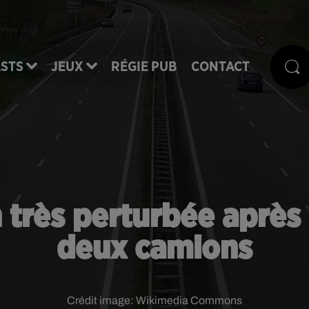
STS
JEUX
RÉGIE PUB
CONTACT
on très perturbée aprè
deux camions
Crédit image:
Wikimedia Commons