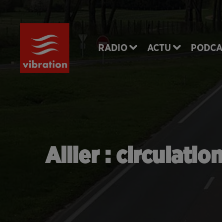
RADIO
ACTU
PODCA
Allier : circulati