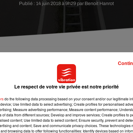
Publié : 14 juin 2018 à 9h29 par Benoit Hanrot
oute Centre Europe Atlantique à la frontière entre
Contin
 sont impliqués. Le retour à la normale n'est pas pré
Le respect de votre vie privée est notre priorité
ans l’
Allier
. Une déviation a été mise en place à la suite d’une
ers
do the following data processing based on your consent and/or our legitimate int
teur de la commune de
Molinet
. Deux personnes ont dû être
device; Use limited data to select advertising; Create profiles for personalised adver
les se trouvaient dans le camion qui a percuté l’autre véhicule à
vertising; Measure advertising performance; Measure content performance; Unders
ns of data from different sources; Develop and improve services; Create profiles to 
alised content; Use limited data to select content; Ensure security, prevent and detect
D779 entre les échangeurs de Molinet et Diou. Retour à la normal
ertising and content; Save and communicate privacy choices. These technologies
and browsing data to offer following functionalities: Identify devices based on infor