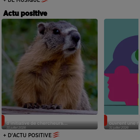
+ DE MUSIQUE
Actu positive
Des marmottes sur OnlyFans : la drôle
Alzheimer : d
d’initiative de chercheurs...
ouvrent une no
31 juillet 2026
31 juillet 2026
+ D'ACTU POSITIVE