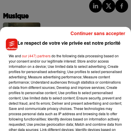
Musique
Continuer sans accepter
Julien Lieb s’essaye à la vie de chatelain
Le respect de votre vie privée est notre priorité
dans son nouveau clip
7 août 2026
We and
our (447) partners
do the following data processing based on
your consent and/or our legitimate interest: Store and/or access
information on a device; Use limited data to select advertising; Create
profiles for personalised advertising; Use profiles to select personalised
Madonna sort enfin le remix de « Love
advertising; Measure advertising performance; Measure content
Sensation » avec Kylie Minogue
performance; Understand audiences through statistics or combinations
7 août 2026
of data from different sources; Develop and improve services; Create
profiles to personalise content; Use profiles to select personalised
content; Use limited data to select content; Ensure security, prevent and
detect fraud, and fix errors; Deliver and present advertising and content;
Save and communicate privacy choices. These technologies may
process personal data such as IP address and browsing data to offer
Tayc et Didi B dévoilent le single le plus
following functionalities: Identify devices based on information actively
dansant de l’année
requested; Use precise geolocation data; Match and combine data from
7 août 2026
other data sources; Link different devices; Identify devices based on