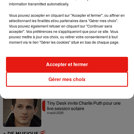
information transmitted automatically.
Vous pouvez accepter en cliquant sur "Accepter et fermer", ou affiner en
sélectionnant les finalités et/ou partenaires dans "Gérer mes choix".
Angèle et Amélie Lens dévoilent leur
Vous pouvez également refuser en cliquant sur "Continuer sans
collaboration tant attendue
accepter". Vos préférences ne s'appliqueront que pour ce site. Vous
7 août 2026
pouvez mettre à jour vos choix, ou retirer votre consentement à tout
moment via le lien "Gérer les cookies" situé en bas de chaque page.
Accepter et fermer
Benny Blanco invite Selena Gomez et
Becky G sur son nouveau single
5 août 2026
Gérer mes choix
Tiny Desk invite Charlie Puth pour une
live session solaire
4 août 2026