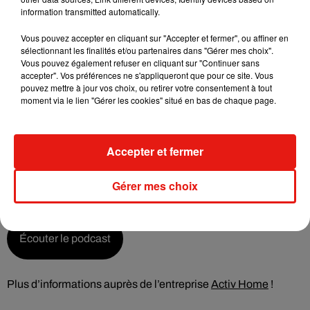
acheter de la construction paille, que l’on soit un particulier
information transmitted automatically.
ou une entreprise ?
Réponse avec Christophe Arnald :
Vous pouvez accepter en cliquant sur "Accepter et fermer", ou affiner en
sélectionnant les finalités et/ou partenaires dans "Gérer mes choix".
Vous pouvez également refuser en cliquant sur "Continuer sans
Écouter le podcast
accepter". Vos préférences ne s'appliqueront que pour ce site. Vous
pouvez mettre à jour vos choix, ou retirer votre consentement à tout
moment via le lien "Gérer les cookies" situé en bas de chaque page.
Une maison témoin sera d’ailleurs bientôt construite à
Reugny, afin de servir à la fois de bureau à l’équipe, et de
montrer, concrètement, ce qu’est la construction en paille.
Accepter et fermer
Enfin, pour les plus curieux,
Christophe Arnald a tenu a
Gérer mes choix
défaire quelques mauvaises idées reçues sur la paille :
Écouter le podcast
Plus d’informations auprès de l’entreprise
Activ Home
!