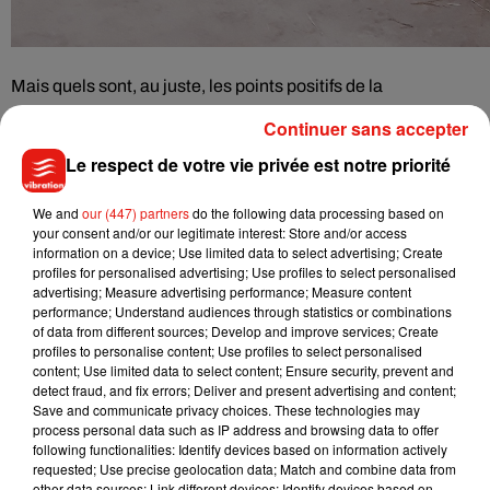
Mais quels sont, au juste, les points positifs de la
construction en paille ? Ce qui va fortement intéresser le
Continuer sans accepter
consommateur et les grandes sociétés, et encore plus en
Le respect de votre vie privée est notre priorité
cette période de canicule, c’est son aspect énergétique. En
effet,
la paille permet d’isoler un logement du chaud et du
We and
our (447) partners
do the following data processing based on
froid, de façon bien plus efficace qu’un autre matériau :
your consent and/or our legitimate interest: Store and/or access
information on a device; Use limited data to select advertising; Create
profiles for personalised advertising; Use profiles to select personalised
Écouter le podcast
advertising; Measure advertising performance; Measure content
performance; Understand audiences through statistics or combinations
of data from different sources; Develop and improve services; Create
profiles to personalise content; Use profiles to select personalised
Aujourd’hui, les objectifs d’Activ Home sont doubles : tout
content; Use limited data to select content; Ensure security, prevent and
d’abord, développer la vente du procédé qui permettra « le
detect fraud, and fix errors; Deliver and present advertising and content;
Save and communicate privacy choices. These technologies may
vrai essor » de la construction paille. Le but est de construire
process personal data such as IP address and browsing data to offer
des logements neufs, et ensuite, demain, de pouvoir rénover
following functionalities: Identify devices based on information actively
les anciens bâtiments.
Comment fait-on, d’ailleurs, pour
requested; Use precise geolocation data; Match and combine data from
other data sources; Link different devices; Identify devices based on