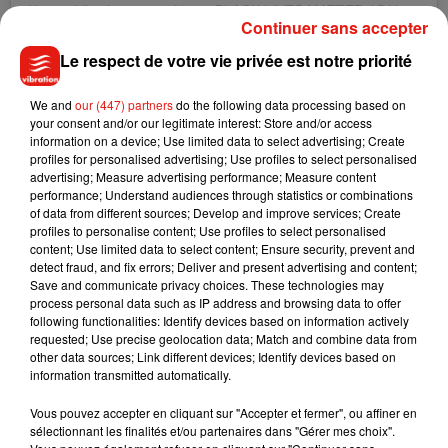
Une publication partagée par
BLACK LIVES MATTER
(@klownary) le
Continuer sans accepter
Le respect de votre vie privée est notre priorité
"Peu avant qu'elle ne traverse le plancher, je l'entendais faire
du bruit d'où les quelques crispations que l'on aperçoit sur
We and
our (447) partners
do the following data processing based on
mon visage"
, a confié Liz à
BuzzFeed
.
"Sa chute l'a sidérée,
your consent and/or our legitimate interest: Store and/or access
elle n'a pas bougé pendant un long moment"
, a ensuite
information on a device; Use limited data to select advertising; Create
profiles for personalised advertising; Use profiles to select personalised
plaisanté la jeune fille. Heureusement, plus de peur que de
advertising; Measure advertising performance; Measure content
mal pour la maman qui s'en est sortie sans aucune
performance; Understand audiences through statistics or combinations
égratignure. Et grâce à cette chute spectaculaire, Liz a pu
of data from different sources; Develop and improve services; Create
profiles to personalise content; Use profiles to select personalised
récolter
plus de
5 millions de vues
pour sa chanson.
content; Use limited data to select content; Ensure security, prevent and
detect fraud, and fix errors; Deliver and present advertising and content;
Save and communicate privacy choices. These technologies may
process personal data such as IP address and browsing data to offer
following functionalities: Identify devices based on information actively
Musique
requested; Use precise geolocation data; Match and combine data from
other data sources; Link different devices; Identify devices based on
information transmitted automatically.
Benny Blanco invite Selena Gomez et
Vous pouvez accepter en cliquant sur "Accepter et fermer", ou affiner en
Becky G sur son nouveau single
sélectionnant les finalités et/ou partenaires dans "Gérer mes choix".
5 août 2026