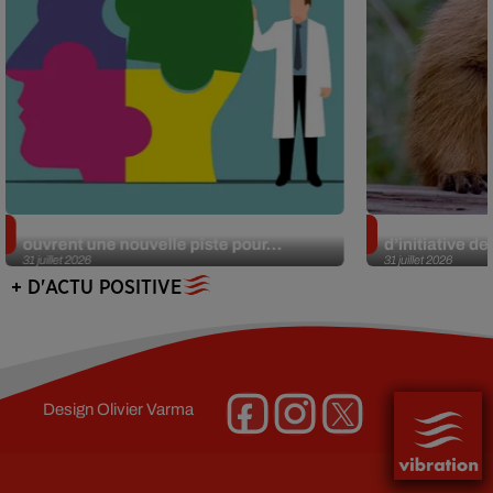
Alzheimer : des chercheurs japonais
Des marmottes
ouvrent une nouvelle piste pour...
d’initiative d
31 juillet 2026
31 juillet 2026
+ D'ACTU POSITIVE
Design
Olivier Varma