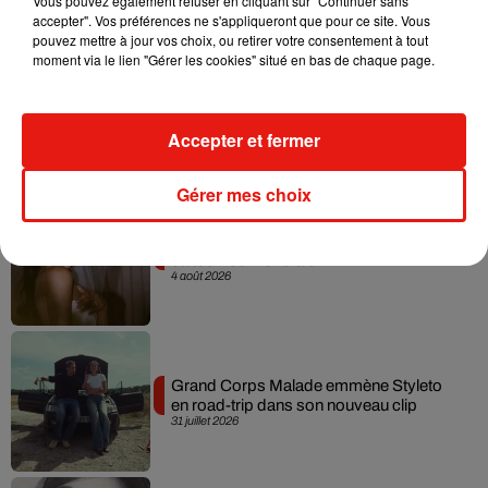
Vous pouvez également refuser en cliquant sur "Continuer sans
accepter". Vos préférences ne s'appliqueront que pour ce site. Vous
pouvez mettre à jour vos choix, ou retirer votre consentement à tout
moment via le lien "Gérer les cookies" situé en bas de chaque page.
Tiny Desk invite Charlie Puth pour une
live session solaire
4 août 2026
Accepter et fermer
Gérer mes choix
Ariana Grande prendra une pause après
sa tournée mondiale
4 août 2026
Grand Corps Malade emmène Styleto
en road-trip dans son nouveau clip
31 juillet 2026