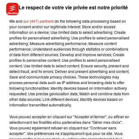
Une autre mesure avait été prise par la préfecture : celle
Le respect de votre vie privée est notre priorité
d’interdire aux riverains d’être à leurs fenêtres si elles
donnaient sur le château royal. Finalement, devant le tollé
We and
our (447) partners
do the following data processing based on
que cette dernière a provoqué, en particulier sur les réseaux
your consent and/or our legitimate interest: Store and/or access
information on a device; Use limited data to select advertising; Create
sociaux, la préfecture a fait machine arrière. Restent en
profiles for personalised advertising; Use profiles to select personalised
revanche interdites les manifestations et tout survol de la
advertising; Measure advertising performance; Measure content
ville, par aéronef ou par drone.
performance; Understand audiences through statistics or combinations
of data from different sources; Develop and improve services; Create
profiles to personalise content; Use profiles to select personalised
content; Use limited data to select content; Ensure security, prevent and
detect fraud, and fix errors; Deliver and present advertising and content;
Save and communicate privacy choices. These technologies may
Musique
process personal data such as IP address and browsing data to offer
following functionalities: Identify devices based on information actively
requested; Use precise geolocation data; Match and combine data from
other data sources; Link different devices; Identify devices based on
Julien Lieb s’essaye à la vie de chatelain
information transmitted automatically.
dans son nouveau clip
7 août 2026
Vous pouvez accepter en cliquant sur "Accepter et fermer", ou affiner en
sélectionnant les finalités et/ou partenaires dans "Gérer mes choix".
Vous pouvez également refuser en cliquant sur "Continuer sans
accepter". Vos préférences ne s'appliqueront que pour ce site. Vous
pouvez mettre à jour vos choix, ou retirer votre consentement à tout