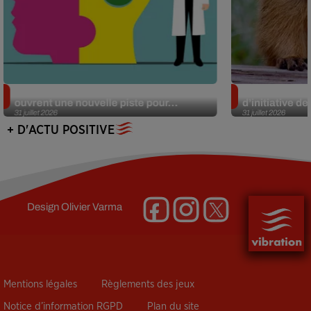
Alzheimer : des chercheurs japonais
Des marmottes
ouvrent une nouvelle piste pour...
d’initiative d
31 juillet 2026
31 juillet 2026
+ D'ACTU POSITIVE
Design
Olivier Varma
Mentions légales
Règlements des jeux
Notice d’information RGPD
Plan du site