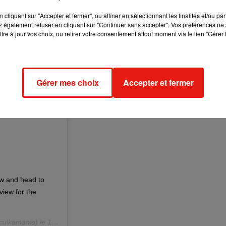
cliquant sur "Accepter et fermer", ou affiner en sélectionnant les finalités et/ou pa
 également refuser en cliquant sur "Continuer sans accepter". Vos préférences ne 
tre à jour vos choix, ou retirer votre consentement à tout moment via le lien "Gérer 
Gérer mes choix
Accepter et fermer
ew and head to
iew for the
ulkamania) le
17 Juin 2019 à 11 :26 PDT