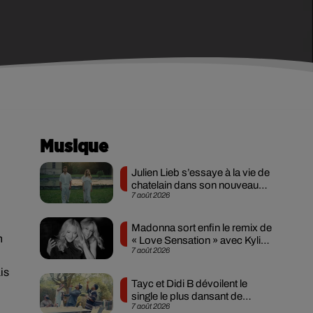
Musique
Julien Lieb s’essaye à la vie de
chatelain dans son nouveau
7 août 2026
clip
Madonna sort enfin le remix de
n
« Love Sensation » avec Kylie
7 août 2026
Minogue
is
Tayc et Didi B dévoilent le
single le plus dansant de
7 août 2026
l’année