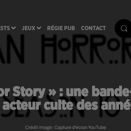
STS
JEUX
RÉGIE PUB
CONTACT
r Story » : une band
n acteur culte des ann
Crédit image:
Capture d'écran YouTube