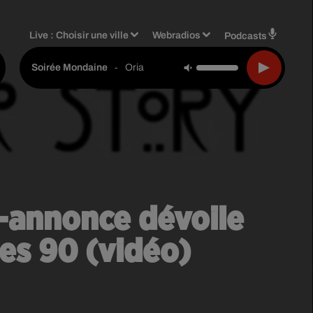
Live :
Choisir une ville
Webradios
Podcasts
-
Oria
Soirée Mondaine
e-annonce dévoile
ées 90 (vidéo)