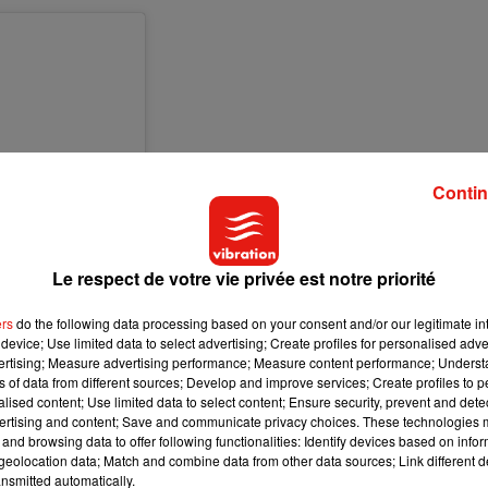
Contin
Le respect de votre vie privée est notre priorité
ers
do the following data processing based on your consent and/or our legitimate int
device; Use limited data to select advertising; Create profiles for personalised adver
vertising; Measure advertising performance; Measure content performance; Unders
ns of data from different sources; Develop and improve services; Create profiles to 
alised content; Use limited data to select content; Ensure security, prevent and detect
ertising and content; Save and communicate privacy choices. These technologies
and browsing data to offer following functionalities: Identify devices based on infor
e
26 Févr. 2020 à 7 :50 PST
eolocation data; Match and combine data from other data sources; Link different de
nsmitted automatically.