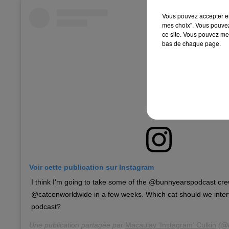
Vous pouvez accepter en 
mes choix". Vous pouvez
ce site. Vous pouvez met
bas de chaque page.
Voir cette publication sur Instagram
I think I'm going to take some of the @bunnyearspodcast cr
@catconworldwide in a few weeks. Which cat should we interv
podcast?
Une publication partagée par
Macaulay 'Instagram' Culkin
(@c