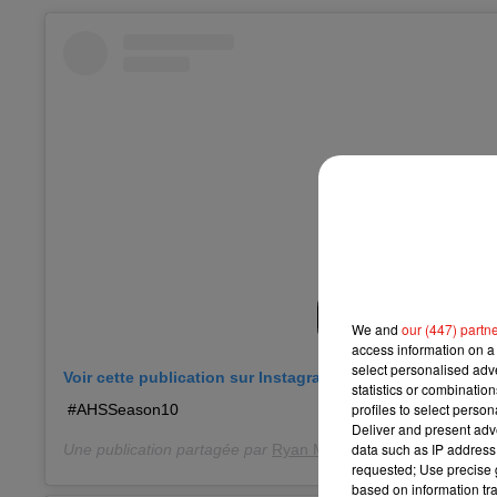
We and
our (447) partn
access information on a 
select personalised ad
Voir cette publication sur Instagram
statistics or combinatio
profiles to select person
#AHSSeason10
Deliver and present adv
data such as IP address 
Une publication partagée par
Ryan Murphy
(@mrrpmurphy) l
requested; Use precise g
based on information tra