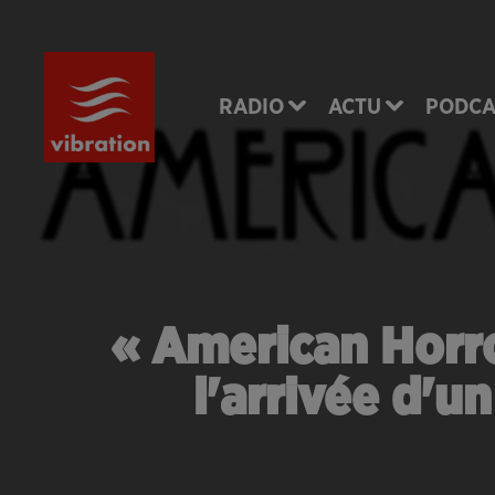
RADIO
ACTU
PODCA
« American Horro
l'arrivée d'u