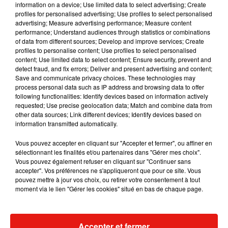
information on a device; Use limited data to select advertising; Create
profiles for personalised advertising; Use profiles to select personalised
advertising; Measure advertising performance; Measure content
performance; Understand audiences through statistics or combinations
Musique
of data from different sources; Develop and improve services; Create
profiles to personalise content; Use profiles to select personalised
content; Use limited data to select content; Ensure security, prevent and
detect fraud, and fix errors; Deliver and present advertising and content;
Julien Lieb s’essaye à la vie de chatelain
Save and communicate privacy choices. These technologies may
dans son nouveau clip
process personal data such as IP address and browsing data to offer
7 août 2026
following functionalities: Identify devices based on information actively
requested; Use precise geolocation data; Match and combine data from
other data sources; Link different devices; Identify devices based on
information transmitted automatically.
Madonna sort enfin le remix de « Love
Vous pouvez accepter en cliquant sur "Accepter et fermer", ou affiner en
Sensation » avec Kylie Minogue
sélectionnant les finalités et/ou partenaires dans "Gérer mes choix".
7 août 2026
Vous pouvez également refuser en cliquant sur "Continuer sans
accepter". Vos préférences ne s'appliqueront que pour ce site. Vous
pouvez mettre à jour vos choix, ou retirer votre consentement à tout
moment via le lien "Gérer les cookies" situé en bas de chaque page.
Tayc et Didi B dévoilent le single le plus
dansant de l’année
7 août 2026
Accepter et fermer