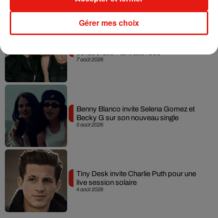
Gérer mes choix
Angèle et Amélie Lens dévoilent leur
collaboration tant attendue
7 août 2026
Benny Blanco invite Selena Gomez et
Becky G sur son nouveau single
5 août 2026
Tiny Desk invite Charlie Puth pour une
live session solaire
4 août 2026