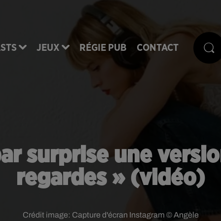
STS
JEUX
RÉGIE PUB
CONTACT
ar surprise une versio
regardes » (vidéo)
Crédit image:
Capture d'écran Instagram © Angèle