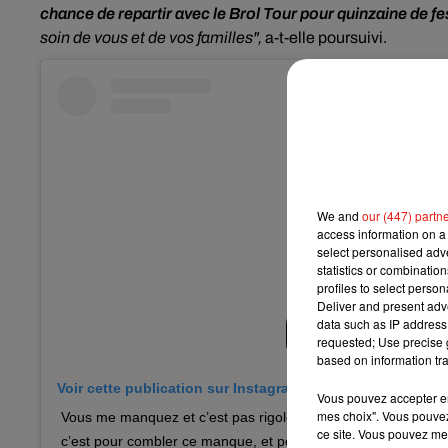
chance de repartir avec le Brol Tour pour quinzaine de fe
soin de vous et de vos familles",
a-t-elle poursuivi.
We and
our (447) partn
access information on a 
select personalised ad
statistics or combinatio
profiles to select person
Deliver and present adv
data such as IP address 
requested; Use precise g
based on information tra
Voir cette publication sur Instagram
Vous pouvez accepter en 
mes choix". Vous pouvez
Vous me manquez et c’est pas rigolo un été sans festival. Cet
ce site. Vous pouvez met
c’est pour combler ce manque, et pour vous annoncer que j’