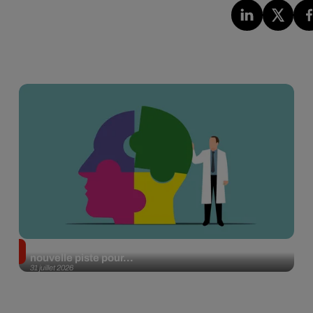
Alzheimer : des chercheurs japonais ouvrent une
nouvelle piste pour...
31 juillet 2026