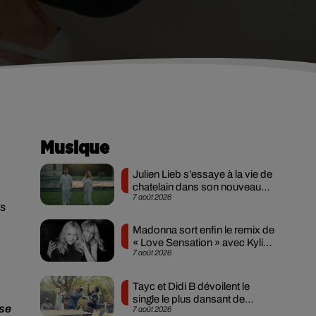
Musique
Julien Lieb s’essaye à la vie de
chatelain dans son nouveau
7 août 2026
clip
ls
Madonna sort enfin le remix de
« Love Sensation » avec Kylie
7 août 2026
Minogue
Tayc et Didi B dévoilent le
single le plus dansant de
nse
7 août 2026
l’année