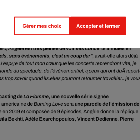
als en été 2021
ous et de vos
Gérer mes choix
Accepter et fermer
. 2020 à 11 :03 PDT
lic,
Angèle est très peinée de voir ses concerts annulés en
ivals, sans événements, c’est un coup dur"
,
avait-elle alors déjà
J’espe̬re de tout mon cœur que les concerts reprendront vite, je
onde du spectacle, de l’événementiel, a̬ ceux qui ont duÂ report
s trop savoir quand ils.elles pourront retourner travailler.. je vou
casting de
La Flamme
, une nouvelle série signée
on américaine de
Burning Love
sera
une parodie de l'émission de
e en 2019 et composée de 9 épisodes, Angèle donne la réplique
eïla Bekhti
,
Adèle Exarchopoulos, Vincent Dedienne
,
Pierre