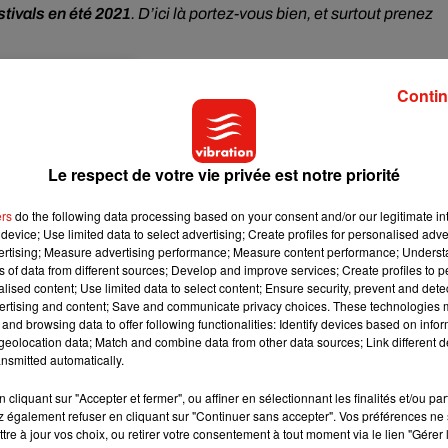
stivals en été 2021
. D’ici là portez-vous bien, et surtout prenez
Contin
Le respect de votre vie privée est notre priorité
ers
do the following data processing based on your consent and/or our legitimate int
device; Use limited data to select advertising; Create profiles for personalised adver
vertising; Measure advertising performance; Measure content performance; Unders
ns of data from different sources; Develop and improve services; Create profiles to 
alised content; Use limited data to select content; Ensure security, prevent and detect
ertising and content; Save and communicate privacy choices. These technologies
and browsing data to offer following functionalities: Identify devices based on infor
eolocation data; Match and combine data from other data sources; Link different de
nsmitted automatically.
cliquant sur "Accepter et fermer", ou affiner en sélectionnant les finalités et/ou pa
 également refuser en cliquant sur "Continuer sans accepter". Vos préférences ne 
te petite session
tre à jour vos choix, ou retirer votre consentement à tout moment via le lien "Gérer 
ai l’immense