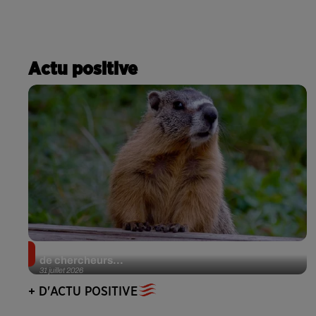
Actu positive
Des marmottes sur OnlyFans : la drôle d’initiative
de chercheurs...
31 juillet 2026
+ D'ACTU POSITIVE