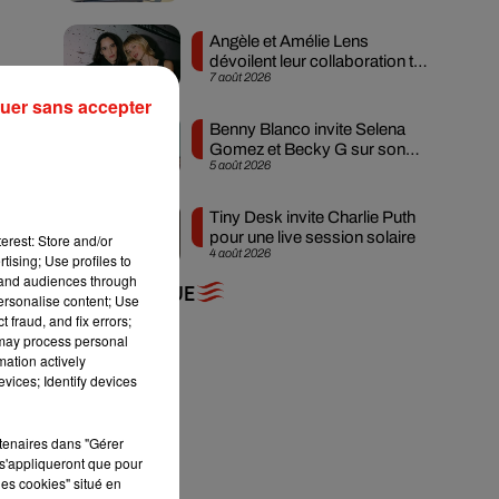
Angèle et Amélie Lens
dévoilent leur collaboration tant
7 août 2026
attendue
uer sans accepter
Benny Blanco invite Selena
Gomez et Becky G sur son
5 août 2026
nouveau single
Tiny Desk invite Charlie Puth
pour une live session solaire
erest: Store and/or
4 août 2026
tising; Use profiles to
tand audiences through
+ DE MUSIQUE
personalise content; Use
 fraud, and fix errors;
 may process personal
mation actively
vices; Identify devices
rtenaires dans "Gérer
s'appliqueront que pour
les cookies" situé en