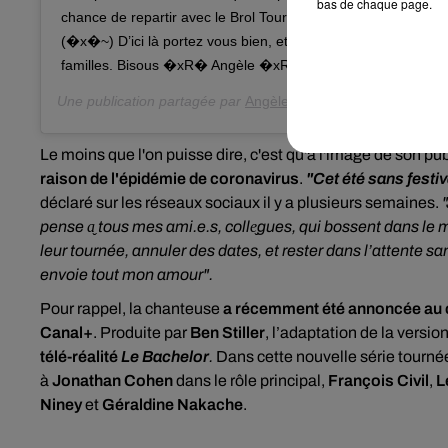
bas de chaque page.
chance de repartir avec le Brol Tour pour quinzaine de festiv
(�x�~) D’ici là portez vous bien, et surtout prenez soin de v
familles. Bisous �xR� Angèle �xR�
Une publication partagée par
Angèle
(@angele_vl) le
24 Juil
Le moins que l'on puisse dire, c'est qu'à l'image de son pub
raison de l'épidémie de coronavirus
.
"Cet été sans fest
déclaré sur les réseaux sociaux il y a plusieurs semaines.
"
pense a̬ tous mes ami.e.s, colle̬gues, qui bossent dans le m
leur tournée, annuler des dates, et rester dans l’attente san
envoie tout mon amour".
Pour rappel, la chanteuse
a récemment été annoncée au 
Canal+
. Produite par
Ben Stiller
, l’adaptation de la versi
télé-réalité
Le Bachelor
.
Dans cette nouvelle série tourné
à
Jonathan Cohen
dans le rôle principal,
François Civil
,
L
Niney
et
Géraldine Nakache
.