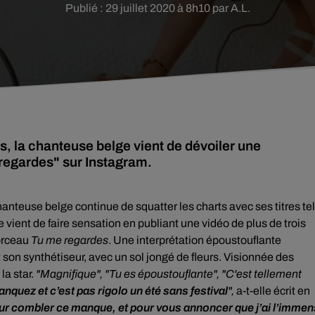
Publié : 29 juillet 2020 à 8h10 par A.L.
s, la chanteuse belge vient de dévoiler une
regardes" sur Instagram.
hanteuse belge continue de squatter les charts avec ses titres te
le vient de faire sensation en publiant une vidéo de plus de trois
morceau
Tu me regardes
. Une interprétation époustouflante
 son synthétiseur, avec un sol jongé de fleurs. Visionnée des
la star
.
"Magnifique", "Tu es époustouflante", "C'est tellement
quez et c’est pas rigolo un été sans festival
",
a-t-elle écrit en
our combler ce manque, et pour vous annoncer que j’ai l’imme