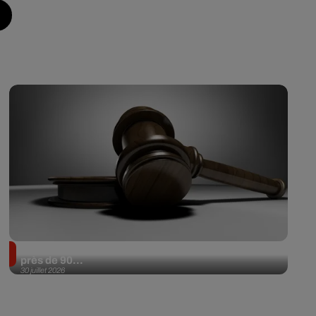
Il achète une veste 3 dollars en friperie et la revend
près de 90...
30 juillet 2026