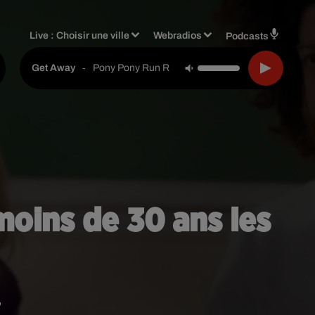
Live :
Choisir une ville
Webradios
Podcasts
-
Pony Pony Run Run
Get Away
moins de 30 ans les
"