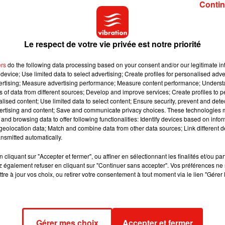
Contin
ctoires de la Musique
pour sa tournée
,
le
Brol Tour,
Angèle est
Le respect de votre vie privée est notre priorité
gré tout, ce n'est pas la seule artiste francophone à apparaître
anco-algérienne Lyna Khoudri (César du meilleur espoir
pour s
ers
do the following data processing based on your consent and/or our legitimate int
affiche d’
Au nom de la terre
et Ours d’argent du meilleur acteur a
device; Use limited data to select advertising; Create profiles for personalised adver
 sont également.
vertising; Measure advertising performance; Measure content performance; Unders
ns of data from different sources; Develop and improve services; Create profiles to 
alised content; Use limited data to select content; Ensure security, prevent and detect
ertising and content; Save and communicate privacy choices. These technologies
and browsing data to offer following functionalities: Identify devices based on infor
eolocation data; Match and combine data from other data sources; Link different de
nsmitted automatically.
cliquant sur "Accepter et fermer", ou affiner en sélectionnant les finalités et/ou pa
 également refuser en cliquant sur "Continuer sans accepter". Vos préférences ne 
tre à jour vos choix, ou retirer votre consentement à tout moment via le lien "Gérer 
Gérer mes choix
Accepter et fermer