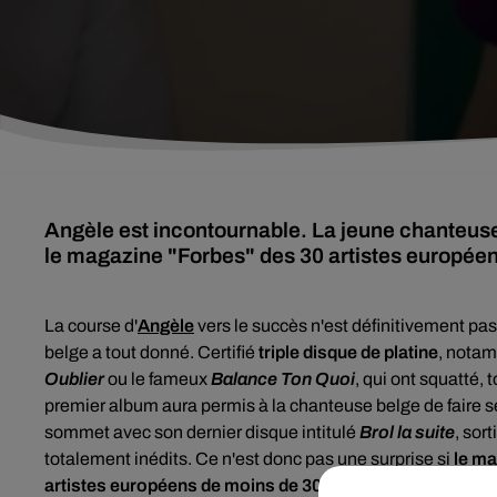
Angèle est incontournable. La jeune chanteuse 
le magazine "Forbes" des 30 artistes européens
La course d'
Angèle
vers le succès n'est définitivement pa
belge
a tout donné. Certifié
triple disque de platine
,
notamm
Oublier
ou le fameux
Balance Ton Quoi
, qui ont squatté,
premier album aura permis à la chanteuse belge de faire se
sommet avec son dernier disque intitulé
Brol la suite
, sor
totalement inédits. Ce n'est donc pas une surprise si
le m
artistes européens de moins de 30 ans les plus influents