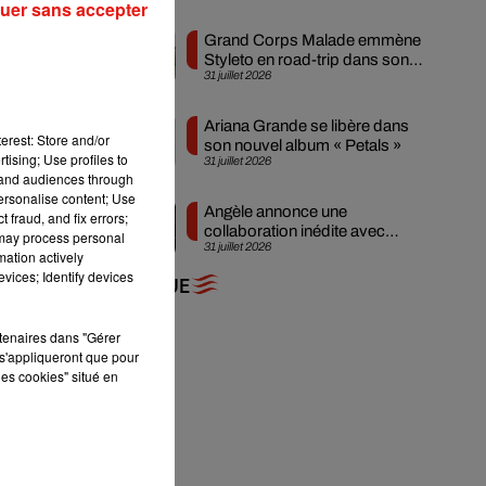
uer sans accepter
Grand Corps Malade emmène
Styleto en road-trip dans son
31 juillet 2026
nouveau clip
on
Ariana Grande se libère dans
erest: Store and/or
son nouvel album « Petals »
u
tising; Use profiles to
31 juillet 2026
tand audiences through
personalise content; Use
Angèle annonce une
 fraud, and fix errors;
collaboration inédite avec
 may process personal
31 juillet 2026
Amelie Lens
mation actively
vices; Identify devices
+ DE MUSIQUE
rtenaires dans "Gérer
s'appliqueront que pour
les cookies" situé en