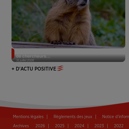
Des marmottes sur OnlyFans : la drôle d’initiative
de chercheurs...
31 juillet 2026
+ D'ACTU POSITIVE
Mentions légales
Règlements des jeux
Notice d’info
Archives
2026
2025
2024
2023
2022