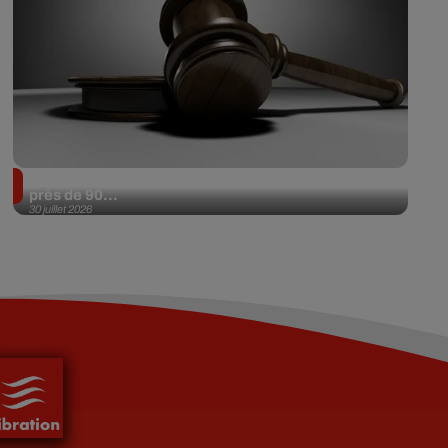
Il achète une veste 3 dollars en friperie et la revend
près de 90...
30 juillet 2026