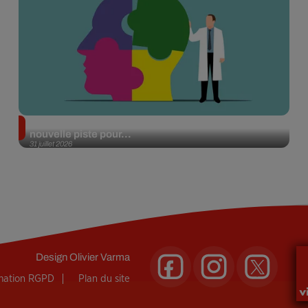
Alzheimer : des chercheurs japonais ouvrent une
nouvelle piste pour...
31 juillet 2026
Design
Olivier Varma
rmation RGPD
Plan du site