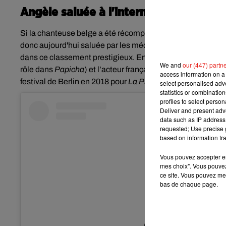
Angèle saluée à l'international
Si la chanteuse belge a été récompensée aux dernières
Vi
donc aujourd'hui saluée par les médias internationaux. Mal
dans ce classement prestigieux. En effet, l
a comédienne fr
We and
our (447) partn
rôle dans
Papicha
) et l’acteur français Anthony Bajon,
à l’
access information on a 
festival de Berlin en 2018 pour
La Prière
de Cédric Kahn, y
select personalised ad
statistics or combinatio
profiles to select person
Deliver and present adv
data such as IP address 
requested; Use precise g
based on information tra
Vous pouvez accepter en 
mes choix". Vous pouvez
ce site. Vous pouvez met
bas de chaque page.