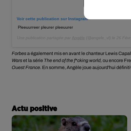
Voir cette publication sur Instagram
Pleeuurreer pleurer pleeuurer
Une publication partagée par
Angèle
(@angele_vl) le
26 Févr
Forbes
a également mis en avant le chanteur Lewis Capaldi
Wars
et la série
The end of the f*cking world,
ou encore Fre
Ouest France
. En somme, Angèle joue aujourd'hui définit
Actu positive