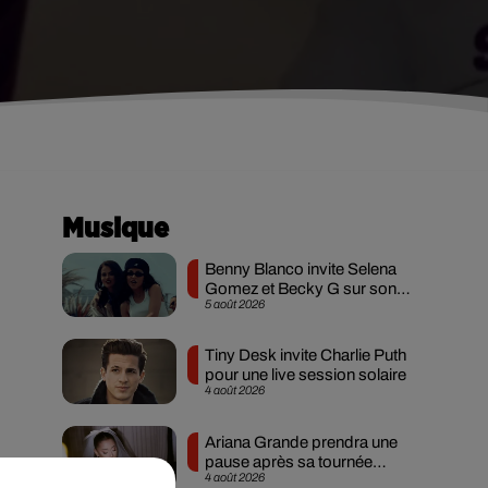
Musique
Benny Blanco invite Selena
Gomez et Becky G sur son
5 août 2026
nouveau single
Tiny Desk invite Charlie Puth
pour une live session solaire
4 août 2026
Ariana Grande prendra une
pause après sa tournée
4 août 2026
mondiale