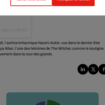
. 2020 à 3 :08 PST
, l’actrice britannique Naomi Ackie, vue dans le dernier
Star
ya Allan, l’une des héroïnes de
The Witcher,
comme le souligne
ivement dans la cour des grands.