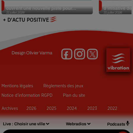
Alzheimer : des chercheurs japonais
Des marmottes
ouvrent une nouvelle piste pour...
d’initiative d
31 juillet 2026
31 juillet 2026
+ D'ACTU POSITIVE
Design
Olivier Varma
Mentions légales
Règlements des jeux
Notice d’information RGPD
Plan du site
Archives
2026
2025
2024
2023
2022
Live :
Choisir une ville
Webradios
Podcasts