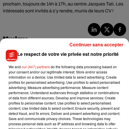
prochain, toujours de 14h à 17h, au centre Jacques Tati. Les
intéressés sont invités à s’y rendre, munis de leurs CV !
Musique
Continuer sans accepter
Le respect de votre vie privée est notre priorité
Julien Lieb s’essaye à la vie de chatelain
dans son nouveau clip
We and
our (447) partners
do the following data processing based on
7 août 2026
your consent and/or our legitimate interest: Store and/or access
information on a device; Use limited data to select advertising; Create
profiles for personalised advertising; Use profiles to select personalised
advertising; Measure advertising performance; Measure content
performance; Understand audiences through statistics or combinations
of data from different sources; Develop and improve services; Create
Madonna sort enfin le remix de « Love
profiles to personalise content; Use profiles to select personalised
Sensation » avec Kylie Minogue
content; Use limited data to select content; Ensure security, prevent and
7 août 2026
detect fraud, and fix errors; Deliver and present advertising and content;
Save and communicate privacy choices. These technologies may
process personal data such as IP address and browsing data to offer
following functionalities: Identify devices based on information actively