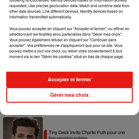
requested; Use precise geolocation data; Match and combine data from
Tayc et Didi B dévoilent le single le plus
other data sources; Link different devices; Identify devices based on
dansant de l’année
information transmitted automatically.
7 août 2026
Vous pouvez accepter en cliquant sur "Accepter et fermer", ou affiner en
sélectionnant les finalités et/ou partenaires dans "Gérer mes choix".
Vous pouvez également refuser en cliquant sur "Continuer sans
accepter". Vos préférences ne s'appliqueront que pour ce site. Vous
Angèle et Amélie Lens dévoilent leur
pouvez mettre à jour vos choix, ou retirer votre consentement à tout
collaboration tant attendue
moment via le lien "Gérer les cookies" situé en bas de chaque page.
7 août 2026
Accepter et fermer
Benny Blanco invite Selena Gomez et
Gérer mes choix
Becky G sur son nouveau single
5 août 2026
Tiny Desk invite Charlie Puth pour une
live session solaire