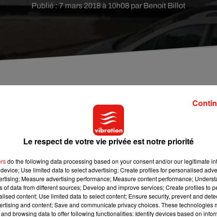
Publié : 7 mars 2018 à 10h08 par Benoit Billot
 individus dans la nuit de lundi à mardi dans l'aven
Contin
Le respect de votre vie privée est notre priorité
 d’extrême droite, qui a pris ses quartiers dans un appartement de
 mardi. La devanture (le balcon et les volets) a été recouverte
ers
do the following data processing based on your consent and/or our legitimate int
ssariat mardi et une enquête a été ouverte.
device; Use limited data to select advertising; Create profiles for personalised adver
vertising; Measure advertising performance; Measure content performance; Unders
scussions à Angers. Le 24 février dernier, 500 personnes étaient
ns of data from different sources; Develop and improve services; Create profiles to 
e ce local qui a ouvert ses portes en janvier dernier. Une réunion
alised content; Use limited data to select content; Ensure security, prevent and detect
ertising and content; Save and communicate privacy choices. These technologies
er sur l’Alvarium sera traité.
and browsing data to offer following functionalities: Identify devices based on infor