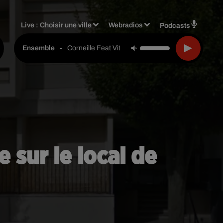
Live :
Choisir une ville
Webradios
Podcasts
-
Corneille Feat Vitaa
Ensemble
 sur le local de