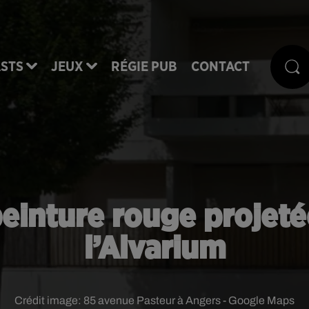
STS
JEUX
RÉGIE PUB
CONTACT
peinture rouge projetée
l’Alvarium
Crédit image:
85 avenue Pasteur à Angers - Google Maps