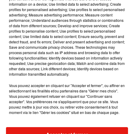
information on a device; Use limited data to select advertising; Create
profiles for personalised advertising; Use profiles to select personalised
advertising; Measure advertising performance; Measure content
performance; Understand audiences through statistics or combinations
Musique
of data from different sources; Develop and improve services; Create
profiles to personalise content; Use profiles to select personalised
content; Use limited data to select content; Ensure security, prevent and
detect fraud, and fix errors; Deliver and present advertising and content;
Tayc et Didi B dévoilent le single le plus
Save and communicate privacy choices. These technologies may
dansant de l’année
process personal data such as IP address and browsing data to offer
7 août 2026
following functionalities: Identify devices based on information actively
requested; Use precise geolocation data; Match and combine data from
other data sources; Link different devices; Identify devices based on
information transmitted automatically.
Angèle et Amélie Lens dévoilent leur
Vous pouvez accepter en cliquant sur "Accepter et fermer", ou affiner en
collaboration tant attendue
sélectionnant les finalités et/ou partenaires dans "Gérer mes choix".
7 août 2026
Vous pouvez également refuser en cliquant sur "Continuer sans
accepter". Vos préférences ne s'appliqueront que pour ce site. Vous
pouvez mettre à jour vos choix, ou retirer votre consentement à tout
moment via le lien "Gérer les cookies" situé en bas de chaque page.
Benny Blanco invite Selena Gomez et
Becky G sur son nouveau single
5 août 2026