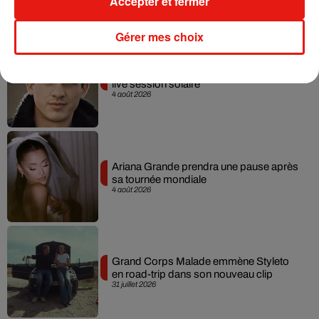
Accepter et fermer
Gérer mes choix
Tiny Desk invite Charlie Puth pour une
live session solaire
4 août 2026
Ariana Grande prendra une pause après
sa tournée mondiale
4 août 2026
Grand Corps Malade emmène Styleto
en road-trip dans son nouveau clip
31 juillet 2026