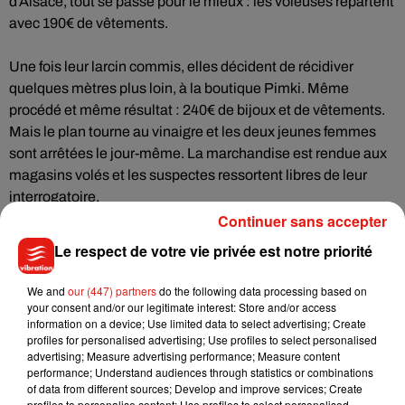
d’Alsace, tout se passe pour le mieux : les voleuses repartent
avec 190€ de vêtements.
Une fois leur larcin commis, elles décident de récidiver
quelques mètres plus loin, à la boutique Pimki. Même
procédé et même résultat : 240€ de bijoux et de vêtements.
Mais le plan tourne au vinaigre et les deux jeunes femmes
sont arrêtées le jour-même. La marchandise est rendue aux
magasins volés et les suspectes ressortent libres de leur
interrogatoire.
Continuer sans accepter
Le respect de votre vie privée est notre priorité
Musique
We and
our (447) partners
do the following data processing based on
your consent and/or our legitimate interest: Store and/or access
information on a device; Use limited data to select advertising; Create
profiles for personalised advertising; Use profiles to select personalised
Benny Blanco invite Selena Gomez et
advertising; Measure advertising performance; Measure content
Becky G sur son nouveau single
performance; Understand audiences through statistics or combinations
5 août 2026
of data from different sources; Develop and improve services; Create
profiles to personalise content; Use profiles to select personalised