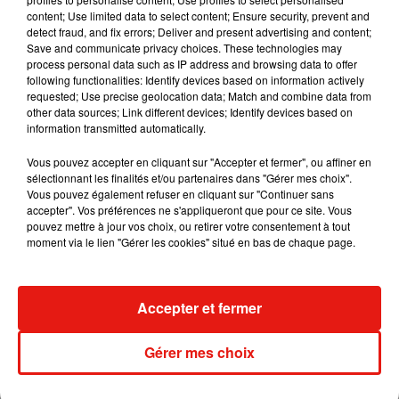
content; Use limited data to select content; Ensure security, prevent and
detect fraud, and fix errors; Deliver and present advertising and content;
Save and communicate privacy choices. These technologies may
process personal data such as IP address and browsing data to offer
Tiny Desk invite Charlie Puth pour une
following functionalities: Identify devices based on information actively
live session solaire
requested; Use precise geolocation data; Match and combine data from
4 août 2026
other data sources; Link different devices; Identify devices based on
information transmitted automatically.
Vous pouvez accepter en cliquant sur "Accepter et fermer", ou affiner en
sélectionnant les finalités et/ou partenaires dans "Gérer mes choix".
Ariana Grande prendra une pause après
Vous pouvez également refuser en cliquant sur "Continuer sans
sa tournée mondiale
accepter". Vos préférences ne s'appliqueront que pour ce site. Vous
4 août 2026
pouvez mettre à jour vos choix, ou retirer votre consentement à tout
moment via le lien "Gérer les cookies" situé en bas de chaque page.
Grand Corps Malade emmène Styleto
Accepter et fermer
en road-trip dans son nouveau clip
31 juillet 2026
Gérer mes choix