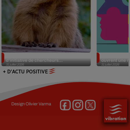
Des marmottes sur OnlyFans : la drôle
Alzheimer : d
d’initiative de chercheurs...
ouvrent une no
31 juillet 2026
31 juillet 2026
+ D'ACTU POSITIVE
Design
Olivier Varma