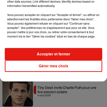
other data sources; Link different devices; Identify devices based on
information transmitted automatically.
Vous pouvez accepter en cliquant sur "Accepter et fermer", ou affiner en
sélectionnant les finalités et/ou partenaires dans "Gérer mes choix".
Vous pouvez également refuser en cliquant sur "Continuer sans
Angèle et Amélie Lens dévoilent leur
accepter". Vos préférences ne s'appliqueront que pour ce site. Vous
collaboration tant attendue
pouvez mettre à jour vos choix, ou retirer votre consentement à tout
7 août 2026
moment via le lien "Gérer les cookies" situé en bas de chaque page.
Accepter et fermer
Benny Blanco invite Selena Gomez et
Becky G sur son nouveau single
5 août 2026
Gérer mes choix
Tiny Desk invite Charlie Puth pour une
live session solaire
4 août 2026