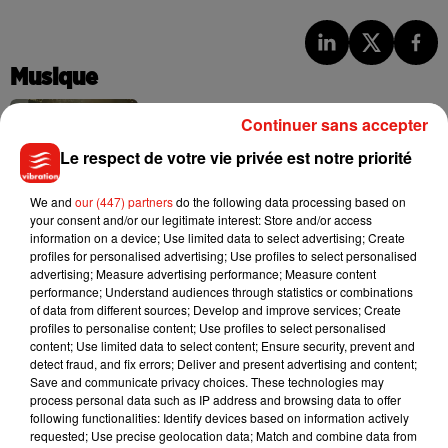
Musique
Continuer sans accepter
Julien Lieb s’essaye à la vie de chatelain
Le respect de votre vie privée est notre priorité
dans son nouveau clip
7 août 2026
We and
our (447) partners
do the following data processing based on
your consent and/or our legitimate interest: Store and/or access
information on a device; Use limited data to select advertising; Create
profiles for personalised advertising; Use profiles to select personalised
advertising; Measure advertising performance; Measure content
Madonna sort enfin le remix de « Love
performance; Understand audiences through statistics or combinations
Sensation » avec Kylie Minogue
of data from different sources; Develop and improve services; Create
7 août 2026
profiles to personalise content; Use profiles to select personalised
content; Use limited data to select content; Ensure security, prevent and
detect fraud, and fix errors; Deliver and present advertising and content;
Save and communicate privacy choices. These technologies may
process personal data such as IP address and browsing data to offer
Tayc et Didi B dévoilent le single le plus
following functionalities: Identify devices based on information actively
dansant de l’année
requested; Use precise geolocation data; Match and combine data from
7 août 2026